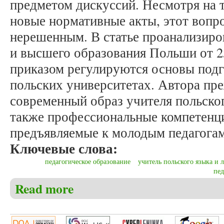
предметом дискуссий. Несмотря на т
новые нормативные акты, этот вопро
нерешенным. В статье проанализиро
и высшего образования Польши от 2
приказом регулируются основы подг
польских университетах. Автора пре
современный образ учителя польског
также профессиональные компетенци
предъявляемые к молодым педагогам
Ключевые слова:
педагогическое образование
учитель польского языка и 
пед
Read more
about Мажец-Юзьвицка М. Профессиональная подго
нормативными документами Министерства науки 