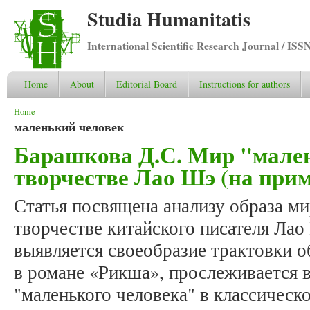
Studia Humanitatis
International Scientific Research Journal / ISS
Home
About
Editorial Board
Instructions for authors
You are here
Home
маленький человек
Барашкова Д.С. Мир "мален
творчестве Лао Шэ (на при
Статья посвящена анализу образа ми
творчестве китайского писателя Лао
выявляется своеобразие трактовки о
в романе «Рикша», прослеживается 
"маленького человека" в классическ