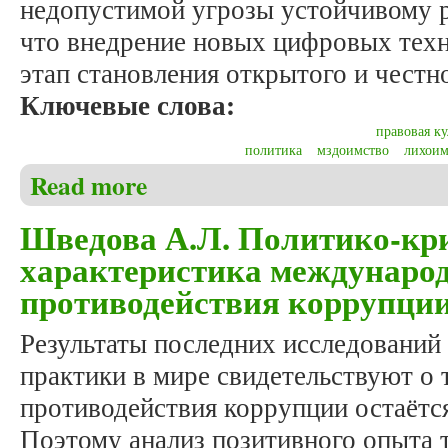
недопустимой угрозы устойчивому 
что внедрение новых цифровых тех
этап становления открытого и честн
Ключевые слова:
правовая ку
политика
мздоимство
лихоим
Read more
about Тимощук А.С., Трофимова Н.Н. Особенност
Шведова А.Л. Политико-кр
характеристика междунаро
противодействия коррупци
Результаты последних исследований
практики в мире свидетельствуют о 
противодействия коррупции остаётся
Поэтому анализ позитивного опыта т