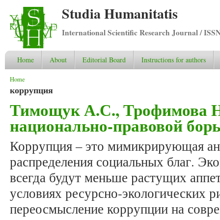
Studia Humanitatis
International Scientific Research Journal / ISS
Home
About
Editorial Board
Instructions for authors
You are here
Home
коррупция
Тимощук А.С., Трофимова Н
национально-правовой борь
Коррупция – это мимикрирующая а
распределения социальных благ. Эк
всегда будут меньше растущих аппе
условиях ресурсно-экологических р
переосмысление коррупции на совре