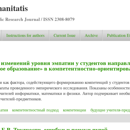
anitatis
ific Research Journal / ISSN 2308-8079
Instructions for authors
Current Issue
Archive
Publication E
 изменений уровня эмпатии у студентов направ
ое образование» в компетентностно-ориентиро
и как фактора, содействующего формированию компетенций у студентов
льтаты проведенного эмпирического исследования. Показаны особенности
чителей информатики, математики и физики. Автор подчеркивает необх
учителей-предметников.
атия
компетентностный подход
компетенции
будущие учителя-пре
ости изменений уровня эмпатии у студентов направления подготовки «Педа
Е.В. Трудности, ошибки и поиски путей