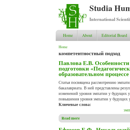
Studia Hum
International Scient
Home
About
Editorial Board
You are here
Home
компетентностный подход
Павлова Е.В. Особенности
подготовки «Педагогическ
образовательном процессе
Статья посвящена рассмотрению эмпати
бакалавриата. В ней представлены резу
изменений уровня эмпатии у будущих у
повышения уровня эмпатии у будущих 
Ключевые слова:
эмп
Read more
about Павлова Е.В. Особенн
образовательном процессе
Ефимов Е.Ф., Никольский 