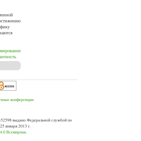
еменной
достижению
ифику
ваются
мирование
антность
 в вузовском преподавании
7-52598 выдано Федеральной службой по
5 января 2013 г.
 4.0 Всемирная
.