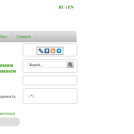
RU
|
EN
thics
Contacts
Search form
ления
ванном
:-*)
одимость
дметники
гогическое образование» в компетентностно-ориентированном