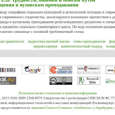
щения в вузовском преподавании
в виду специфики социально-культурной и религиозной ситуации в совр
я современного студенчества, анализируются возникшие препятствия к 
одходы к вузовскому преподаванию религиоведческих дисциплин и спец
на предметах социально-гуманитарного цикла. По ходу изложения раскры
рганично связанные с основной проблематикой статьи.
кая грамотность
педагогика высшей школы
этика преподавателя
фор
мировоззрения
компетентностный подход
толер
ий Е.В. Трудности, ошибки и поиски путей религиоведческого просвещения
Пользовательское соглашение и правовая информация
s», 2013-2026. ISSN 2308-8079. Свидетельство о регистрации СМИ ЭЛ № ФС 7
 связи, информационных технологий и массовых коммуникаций (Роскомнадзор) 2
 предоставляются по
лицензии Creative Commons «Attribution» («Атрибуция»)