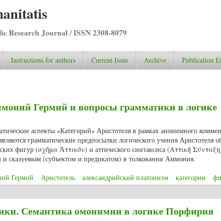
anitatis
ific Research Journal / ISSN 2308-8079
Instructions for authors
Current Issue
Archive
Publication E
Аммоний Гермий и вопросы грамматики в логике
матические аспекты «Категорий» Аристотеля в рамках анонимного коммен
ляются грамматические предпосылки логического учения Аристотеля о
ских фигур (σχῆμα Ἀττικόν) и аттического синтаксиса (Αττική Σύνταξη
и сказуемым (субъектом и предикатом) в толковании Аммония.
ий Гермий
Аристотель
александрийский платонизм
категории
фи
В. Аммоний Гермий и вопросы грамматики в логике Аристотеля
огики. Семантика омонимии в логике Порфирия