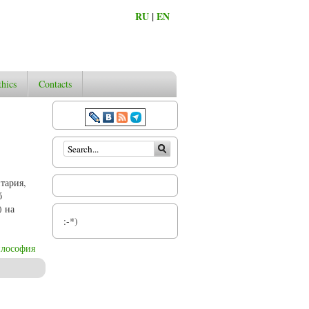
RU
|
EN
thics
Contacts
Search form
тария,
б
) на
:-*)
лософия