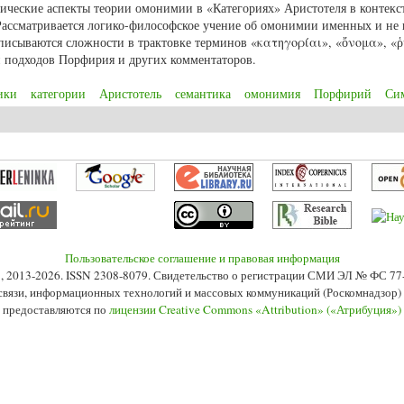
тические аспекты теории омонимии в «Категориях» Аристотеля в контекс
Рассматривается логико-философское учение об омонимии именных и не
Описываются сложности в трактовке терминов «κατηγορίαι», «ὄνομα», «
 подходов Порфирия и других комментаторов.
ики
категории
Аристотель
семантика
омонимия
Порфирий
Си
 логики. Семантика омонимии в логике Порфирия
Пользовательское соглашение и правовая информация
s», 2013-2026. ISSN 2308-8079. Свидетельство о регистрации СМИ ЭЛ № ФС 7
 связи, информационных технологий и массовых коммуникаций (Роскомнадзор) 2
 предоставляются по
лицензии Creative Commons «Attribution» («Атрибуция»)