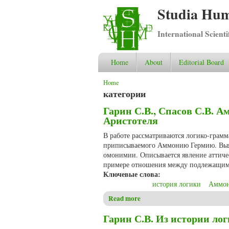
Studia Hum
International Scient
Home
About
Editorial Board
You are here
Home
категории
Гарин С.В., Спасов С.В. 
Аристотеля
В работе рассматриваются логико-грам
приписываемого Аммонию Гермию. Выяв
омонимии. Описывается явление аттиче
примере отношения между подлежащим 
Ключевые слова:
история логики
Аммон
Read more
about Гарин С.В., Спасов С.
Гарин С.В. Из истории л