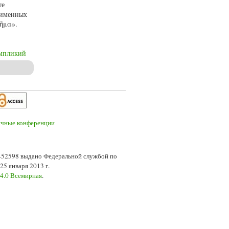
те
 именных
ῥῆμα».
мпликий
7-52598 выдано Федеральной службой по
5 января 2013 г.
 4.0 Всемирная
.