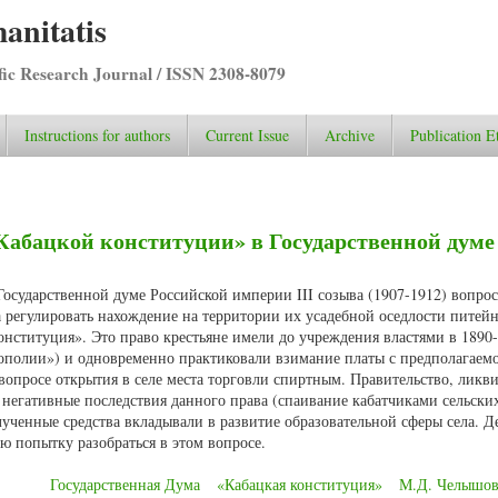
anitatis
ific Research Journal / ISSN 2308-8079
Instructions for authors
Current Issue
Archive
Publication E
Кабацкой конституции» в Государственной думе
Государственной думе Российской империи III созыва (1907-1912) вопрос
 регулировать нахождение на территории их усадебной оседлости питей
онституция». Это право крестьяне имели до учреждения властями в 1890-
полии») и одновременно практиковали взимание платы с предполагаем
вопросе открытия в селе места торговли спиртным. Правительство, ликв
негативные последствия данного права (спаивание кабатчиками сельских
лученные средства вкладывали в развитие образовательной сферы села. Д
 попытку разобраться в этом вопросе.
Государственная Дума
«Кабацкая конституция»
М.Д. Челышо