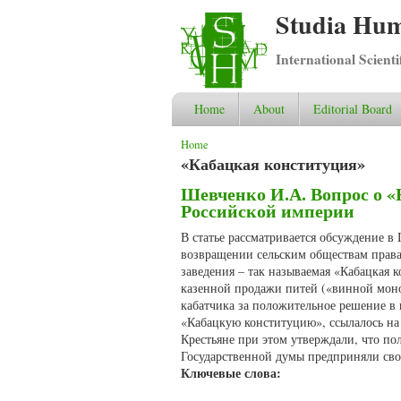
Studia Hum
International Scient
Home
About
Editorial Board
You are here
Home
«Кабацкая конституция»
Шевченко И.А. Вопрос о «
Российской империи
В статье рассматривается обсуждение в 
возвращении сельским обществам права
заведения – так называемая «Кабацкая к
казенной продажи питей («винной моно
кабатчика за положительное решение в 
«Кабацкую конституцию», ссылалось на 
Крестьяне при этом утверждали, что по
Государственной думы предприняли свою
Ключевые слова: