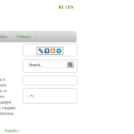
RU
|
EN
thics
Contacts
Search form
а о
ного
х гг.
:-*)
ого
идируя
 сходов).
епутаты
в
борьба с