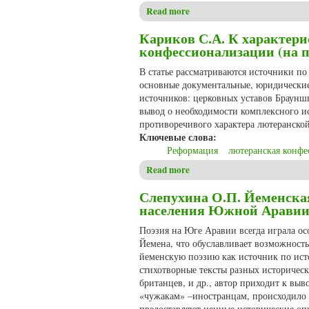
Read more
about Моммалиева М.А. Женс
Кариков С.А. К характери
конфессионализации (на 
В статье рассматриваются источники п
основные документальные, юридические
источников: церковных уставов Браунш
вывод о необходимости комплексного и
противоречивого характера лютеранско
Ключевые слова:
Реформация
лютеранская конфе
Read more
about Кариков С.А. К харак
Слепухина О.П. Йеменска
населения Южной Аравии 
Поэзия на Юге Аравии всегда играла о
Йемена, что обуславливает возможность
йеменскую поэзию как источник по ист
стихотворные тексты разных историческ
британцев, и др., автор приходит к выв
«чужакам» –иностранцам, происходило о
предоставляют ценные исторические оп