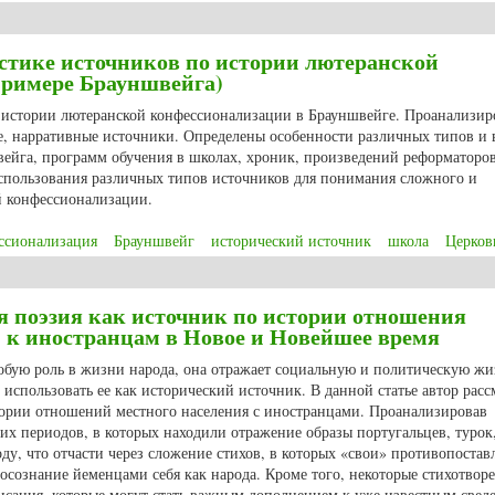
кие терракоты, найденные в археологических памятниках Южного Туркме
стике источников по истории лютеранской
примере Брауншвейга)
о истории лютеранской конфессионализации в Брауншвейге. Проанализи
, нарративные источники. Определены особенности различных типов и 
вейга, программ обучения в школах, хроник, произведений реформаторов
спользования различных типов источников для понимания сложного и
й конфессионализации.
ссионализация
Брауншвейг
исторический источник
школа
Церков
теристике источников по истории лютеранской конфессионализации (на при
я поэзия как источник по истории отношения
к иностранцам в Новое и Новейшее время
собую роль в жизни народа, она отражает социальную и политическую жи
 использовать ее как исторический источник. В данной статье автор расс
ории отношений местного населения с иностранцами. Проанализировав
их периодов, в которых находили отражение образы португальцев, турок
оду, что отчасти через сложение стихов, в которых «свои» противопостав
сознание йеменцами себя как народа. Кроме того, некоторые стихотвор
исания, которые могут стать важным дополнением к уже известным свед