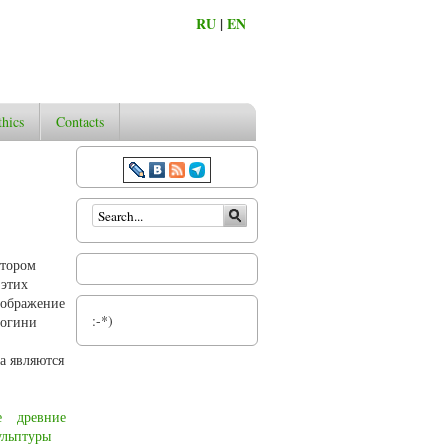
RU
|
EN
thics
Contacts
Search form
втором
 этих
зображение
:-*)
богини
а являются
е
древние
ульптуры