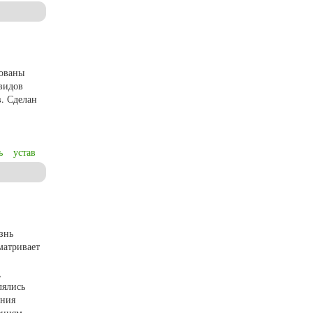
нистана бронзовой эпохи
рованы
видов
. Сделан
ь
устав
мере Брауншвейга)
знь
матривает
,
лялись
ения
ениям.