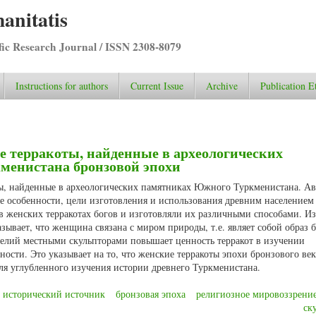
anitatis
ific Research Journal / ISSN 2308-8079
Instructions for authors
Current Issue
Archive
Publication E
 терракоты, найденные в археологических
енистана бронзовой эпохи
ты, найденные в археологических памятниках Южного Туркменистана. А
е особенности, цели изготовления и использования древним населением
 в женских терракотах богов и изготовляли их различными способами. И
зывает, что женщина связана с миром природы, т.е. являет собой образ 
елий местными скульпторами повышает ценность терракот в изучении
ности. Это указывает на то, что женские терракоты эпохи бронзового век
я углубленного изучения истории древнего Туркменистана.
исторический источник
бронзовая эпоха
религиозное мировоззрени
ск