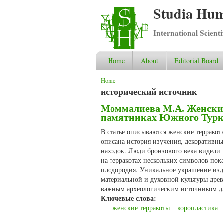
Studia Hum
International Scient
Home
About
Editorial Board
You are here
Home
исторический источник
Моммалиева М.А. Женские
памятниках Южного Туркм
В статье описываются женские террако
описана история изучения, декоративны
находок. Люди бронзового века видели
на терракотах нескольких символов пока
плодородия. Уникальное украшение изд
материальной и духовной культуры древ
важным археологическим источником дл
Ключевые слова:
женские терракоты
коропластика