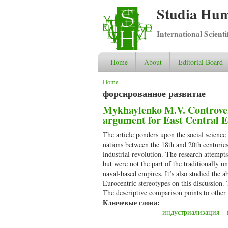
Studia Hum
International Scient
Home
About
Editorial Board
You are here
Home
форсированное развитие
Mykhaylenko M.V. Controvers
argument for East Central 
The article ponders upon the social science
nations between the 18th and 20th centuries 
industrial revolution. The research attempts 
but were not the part of the traditionally u
naval-based empires. It’s also studied the 
Eurocentric stereotypes on this discussion
The descriptive comparison points to other f
Ключевые слова:
индустриализация