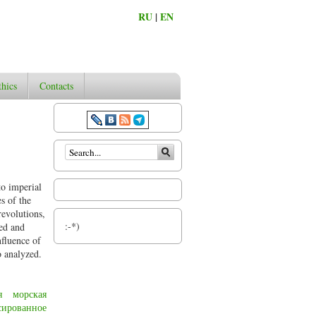
RU
|
EN
thics
Contacts
Search form
to imperial
s of the
revolutions,
:-*)
sed and
nfluence of
o analyzed.
я
морская
сированное