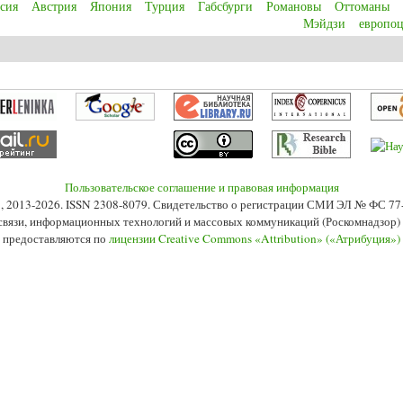
сия
Австрия
Япония
Турция
Габсбурги
Романовы
Оттоманы
Мэйдзи
европо
versy of late industrialization: the land-based empires argument for East Ce
Пользовательское соглашение и правовая информация
s», 2013-2026. ISSN 2308-8079. Свидетельство о регистрации СМИ ЭЛ № ФС 7
 связи, информационных технологий и массовых коммуникаций (Роскомнадзор) 2
 предоставляются по
лицензии Creative Commons «Attribution» («Атрибуция»)