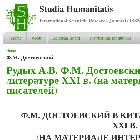
Studia Humanitatis
International Scientific Research Journal / ISS
Home
About
Editorial Board
Instructions for authors
You are here
Home
Ф.М. Достоевский
Рудых А.В. Ф.М. Достоевск
литературе XXI в. (на мате
писателей)
Ф.М. ДОСТОЕВСКИЙ В КИ
XXI
В.
(НА МАТЕРИАЛЕ ИНТЕ