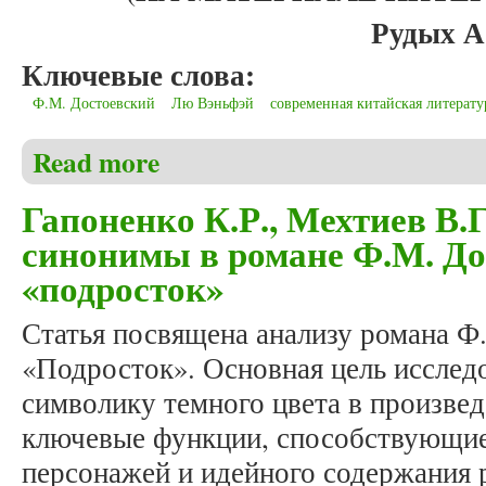
Рудых А
Ключевые слова:
Ф.М. Достоевский
Лю Вэньфэй
современная китайская литерату
Read more
about Рудых А.В. Ф.М. Достоевский в китайской ли
Гапоненко К.Р., Мехтиев В.
синонимы в романе Ф.М. До
«подросток»
Статья посвящена анализу романа Ф
«Подросток». Основная цель исследо
символику темного цвета в произвед
ключевые функции, способствующие
персонажей и идейного содержания 