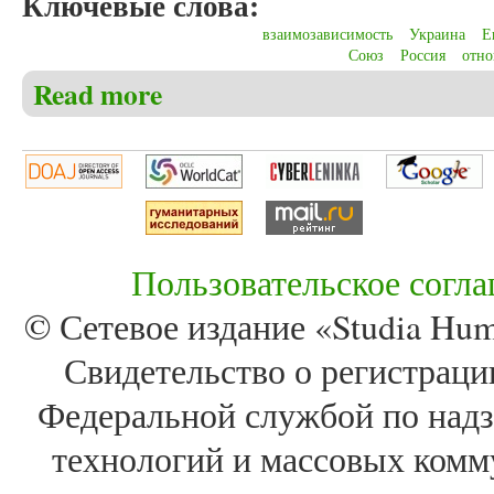
Ключевые слова:
взаимозависимость
Украина
Е
Союз
Россия
отн
Read more
about Rusch L. Between the European Union and Russi
Пользовательское согл
© Сетевое издание «Studia Huma
Свидетельство о регистра
Федеральной службой по надз
технологий и массовых комм