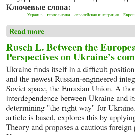
Ключевые слова:
Украина
геополитика
европейская интеграция
Европ
Read more
about Бостан С.И. Особенности внешней политики
Rusch L. Between the Europea
Perspectives on Ukraine’s comp
Ukraine finds itself in a difficult posit
and the newest Russian-engineered integr
Soviet space, the Eurasian Union. A tho
interdependence between Ukraine and its 
determining "the right way" for Ukraine
article is based, explores this by appl
Theory and proposes a cautious foreign 