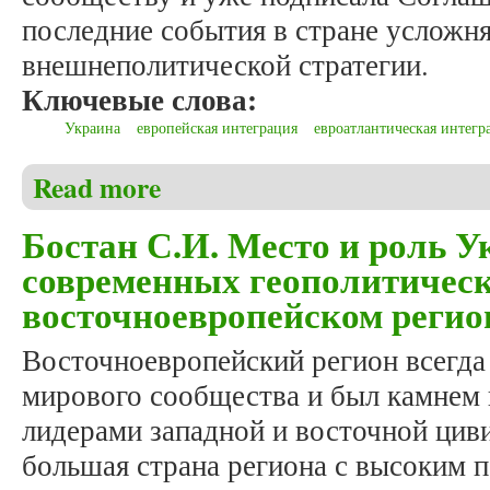
последние события в стране усложн
внешнеполитической стратегии.
Ключевые слова:
Украина
европейская интеграция
евроатлантическая интегр
Read more
about Бостан С.И. Особенности евростратегическо
евроатлантических интеграционных процессов в 
Бостан С.И. Место и роль 
современных геополитическ
восточноевропейском регио
Восточноевропейский регион всегда
мирового сообщества и был камнем
лидерами западной и восточной циви
большая страна региона с высоким 