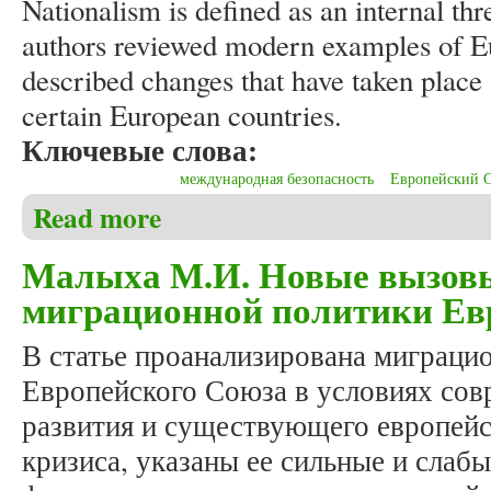
Nationalism is defined as an internal th
authors reviewed modern examples of E
described changes that have taken place s
certain European countries.
Ключевые слова:
международная безопасность
Европейский 
Read more
about Novak O.Y., Samoilova O.I, Vozniuk E.V. Natio
Малыха М.И. Новые вызовы
миграционной политики Ев
В статье проанализирована миграци
Европейского Союза в условиях сов
развития и существующего европей
кризиса, указаны ее сильные и слаб