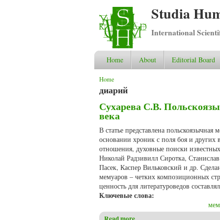
Studia Hum
International Scient
Home
About
Editorial Board
You are here
Home
диарий
Сухарева С.В. Польскоязы
века
В статье представлена польскоязычная 
основании хроник с поля боя и других
отношения, духовные поиски известных
Николай Радзивилл Сиротка, Станисла
Пасек, Каспер Вильковский и др. Сдел
мемуаров – четких композиционных стр
ценность для литературоведов составля
Ключевые слова:
мем
Read more
about Сухарева С.В. Польск