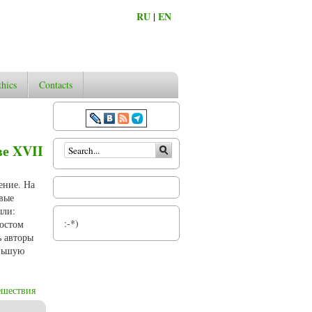
RU
|
EN
thics
Contacts
Search form
ве XVII
ение. На
вые
ыли:
:-*)
остом
ь авторы
еньшую
ешествия