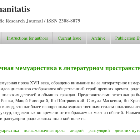
anitatis
ific Research Journal / ISSN 2308-8079
Instructions for authors
Current Issue
Archive
Publication E
чная мемуаристика в литературном пространст
мемуарная проза XVII века, обращено внимание на ее литературное измер
 видов дневников отображался общественный строй древних времен, родо
 польских деятелей и обычных граждан. Представителями этого жанра б
в Решка, Мацей Ривоцкий, Ян Пйотрковский, Самуил Маскевич, Ян Хриз
ан вывод, что наиболее изощренным художественным стилем пользовалис
уктур, отдаленных во времени от изображаемых мест и событий. Наим
ли раптулярии родословных польской шляхты.
уаристика
польскоязычная проза
диарий
раптулярий
дневник пут
оязычная мемуаристика в литературном пространстве XVII века