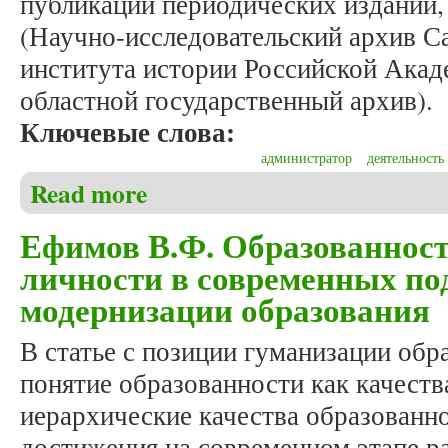
публикации периодических изданий,
(Научно-исследовательский архив С
института истории Российской Акад
областной государственный архив).
Ключевые слова:
администратор
деятельность
Read more
about Томилов И.С. Ф.А. Брин – российский админ
Ефимов В.Ф. Образованност
личности в современных по
модернизации образования
В статье с позиции гуманизации обр
понятие образованности как качеств
иерархические качества образованн
достижения на современном этапе р