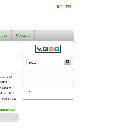
RU
|
EN
thics
Contacts
Search form
альную
нцепт
енного
:-*)
 личного
тература.
авалерия