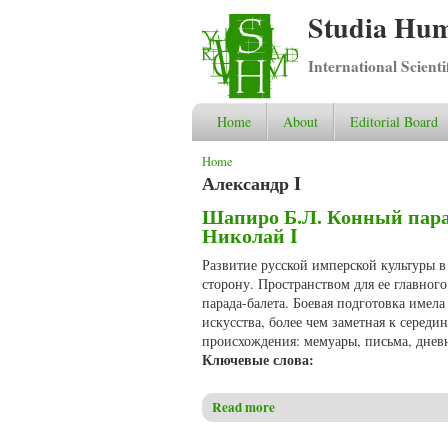
Studia Hum
International Scient
Home
About
Editorial Board
You are here
Home
Александр I
Шапиро Б.Л. Конный парад
Николай I
Развитие русской имперской культуры 
сторону. Пространством для ее главно
парада-балета. Боевая подготовка имела
искусства, более чем заметная к серед
происхождения: мемуары, письма, днев
Ключевые слова:
Read more
about Шапиро Б.Л. Конный па