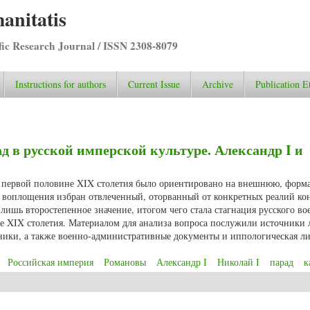
anitatis
ific Research Journal / ISSN 2308-8079
Instructions for authors
Current Issue
Archive
Publication E
 в русской имперской культуре. Александр I и
в первой половине XIX столетия было ориентировано на внешнюю, форм
го воплощения избран отвлеченный, оторванный от конкретных реалий ко
 лишь второстепенное значение, итогом чего стала стагнация русского во
ине XIX столетия. Материалом для анализа вопроса послужили источники
ники, а также военно-административные документы и иппологическая ли
Российская империя
Романовы
Александр I
Николай I
парад
к
рад в русской имперской культуре. Александр I и Николай I