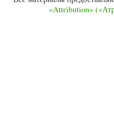
«Attribution» («А