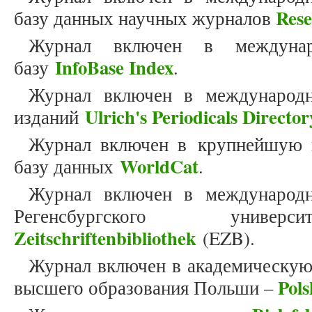
Res
базу данных научных журналов
Журнал включен в междунар
InfoBase Index
базу
.
Журнал включен в международн
Ulrich's Periodicals Director
изданий
Журнал включен в крупнейшую 
WorldCat
базу данных
.
Журнал включен в международн
Регенсбургского унив
Zeitschriftenbibliothek
(EZB).
Журнал включен в академическую
Pols
высшего образования Польши –