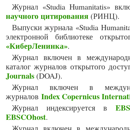
Журнал «Studia Humanitatis» вк
научного цитирования
(РИНЦ).
Выпуски журнала «Studia Humanit
электронной библиотеке открыто
«КиберЛенинка»
.
Журнал включен в международн
каталог журналов открытого дост
Journals
(DOAJ).
Журнал включен в междун
Index Copernicus Internat
журналов
EBS
Журнал индексируется в
EBSCOhost
.
Журнал включен в международн