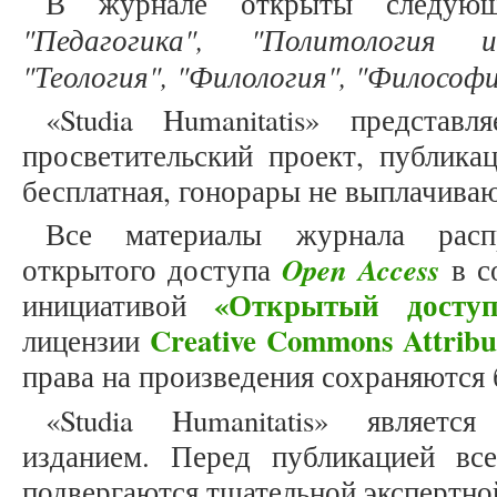
В журнале открыты следующ
"Педагогика", "Политология и
"Теология", "Филология", "Философи
«Studia Humanitatis» представ
просветительский проект, публика
бесплатная, гонорары не выплачива
Все материалы журнала расп
Open Access
открытого доступа
в с
«Открытый доступ
инициативой
Creative Commons Attribu
лицензии
права на произведения сохраняются 
«Studia Humanitatis» являет
изданием. Перед публикацией вс
подвергаются тщательной экспертно