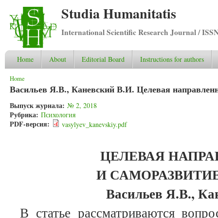
Studia Humanitatis
International Scientific Research Journal / ISS
Home
About
Editorial Board
Instructions for authors
You are here
Home
Васильев Я.В., Каневский В.И. Целевая направлен
Выпуск журнала:
№ 2, 2018
Рубрика:
Психология
PDF-версия:
vasylyev_kanevskiy.pdf
ЦЕЛЕВАЯ НАПРА
И САМОРАЗВИТИ
Васильев Я.В., Ка
В статье рассматриваются вопро