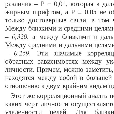
различия – Р = 0,01, которая в да
жирным шрифтом, а Р = 0,05 не обо
только достоверные связи, в том 
Между близкими и средними целями
– 0,320
, а между близкими и дал
Между средними и дальними целями
– 0,259
. Эти значимые корреляц
обратных зависимостях между у
личности. Причем, можно заметить,
находятся между собой в большей 
отношению к двум крайним видам це
Этот же корреляционный анализ по
каких черт личности осуществляет
удаленности целей. Для близк