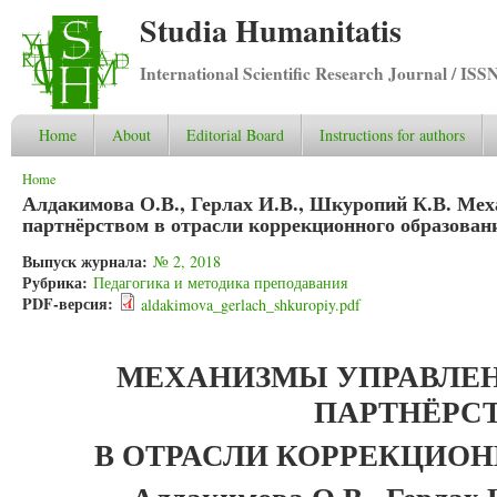
Studia Humanitatis
International Scientific Research Journal / ISS
Home
About
Editorial Board
Instructions for authors
You are here
Home
Алдакимова О.В., Герлах И.В., Шкуропий К.В. Ме
партнёрством в отрасли коррекционного образован
Выпуск журнала:
№ 2, 2018
Рубрика:
Педагогика и методика преподавания
PDF-версия:
aldakimova_gerlach_shkuropiy.pdf
МЕХАНИЗМЫ УПРАВЛЕ
ПАРТНЁРС
В ОТРАСЛИ КОРРЕКЦИОН