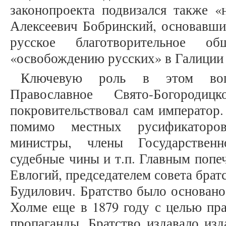
законопроекта подвизался также «
Алексеевич Бобринский, основавши
русское благотворительное об
«освобождению русских» в Галиции о
Ключевую роль в этом воп
Православное Свято-Богородиц
покровительствовал сам император.
помимо местных русификаторо
министры, члены Государственн
судебные чины и т.п. Главным поп
Евлогий, председателем совета брат
Будилович. Братство было основано
Холме еще в 1879 году с целью пр
пропаганды. Братство издавало из