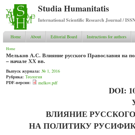
Studia Humanitatis
International Scientific Research Journal / ISS
Home
About
Editorial Board
Instructions for authors
You are here
Home
Мельков А.С. Влияние русского Православия на 
– начале ХХ вв.
Выпуск журнала:
№ 1, 2016
Рубрика:
Теология
PDF-версия:
melkov.pdf
DOI: 10
ВЛИЯНИЕ РУССКОГО
НА ПОЛИТИКУ РУСИФ