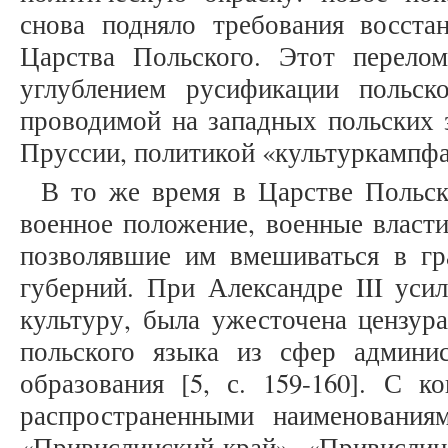
снова подняло требования восстан
Царства Польского. Этот перело
углублением русификации польск
проводимой на западных польских 
Пруссии, политикой «культуркампфа» 
В то же время в Царстве Польск
военное положение, военные власт
позволявшие им вмешиваться в г
губерний. При Александре III уси
культуру, была ужесточена цензур
польского языка из сфер админи
образования [5, с. 159-160]. С к
распространенными наименования
«Привислинский край», «Привислин