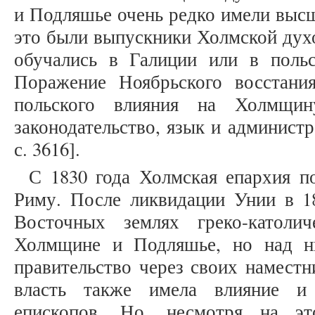
и Подляшье очень редко имели высш
это были выпускники Холмской дух
обучались в Галиции или в поль
Поражение Ноябрьского восстани
польского влияния на Холмщи
законодательство, язык и администр
с. 3616].
С 1830 года Холмская епархия п
Риму. После ликвидации Унии в 1
Восточных землях греко-католи
Холмщине и Подляшье, но над н
правительство через своих наместн
власть также имела влияние и
епископов. Но, несмотря на эт