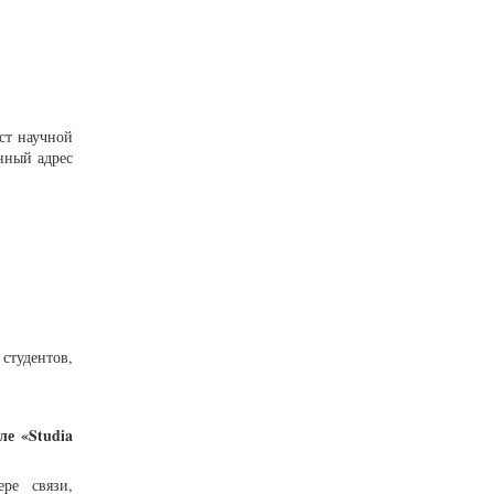
ст научной
онный адрес
студентов,
ле «Studia
ре связи,