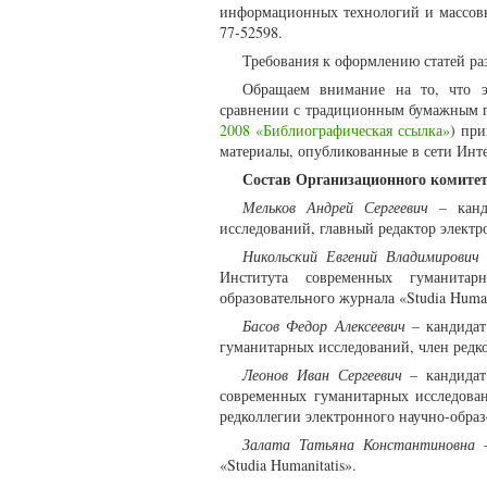
информационных технологий и массовы
77-52598.
Требования к оформлению статей раз
Обращаем внимание на то, что э
сравнении с традиционным бумажным п
2008 «Библиографическая ссылка»
) пр
материалы, опубликованные в сети Инте
Состав Организационного комите
Мельков Андрей Сергеевич
– канди
исследований, главный редактор электро
Никольский Евгений Владимирович
–
Института современных гуманитарн
образовательного журнала «Studia Human
Басов Федор Алексеевич
– кандидат
гуманитарных исследований, член редко
Леонов Иван Сергеевич
– кандидат 
современных гуманитарных исследован
редколлегии электронного научно-образ
Залата Татьяна Константиновна
–
«Studia Humanitatis».