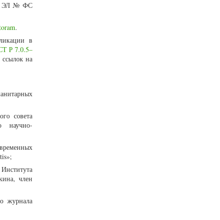
 – ЭЛ № ФС
vtoram
.
ликации в
Т Р 7.0.5–
 ссылок на
анитарных
ого совета
о научно-
овременных
is»;
 Института
кина, член
го журнала