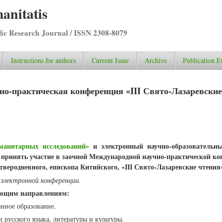
anitatis
ific Research Journal / ISSN 2308-8079
Instructions for authors
Current Issue
Archive
Publication E
но-практическая конференция «III Свято-Лазаревские
манитарных исследований»
и электронный научно-образователь
принять участие в заочной Международной научно-практической к
тверодневного, епископа Китийского, «III Свято-Лазаревские чтения
электронной конференции.
дующим направлениям:
енное образование.
 русского языка, литературы и культуры.