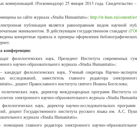
х коммуникаций (Роскомнадзор) 25 января 2013 года. Свидетельство
мещены на сайте журнала «Studia Humanitatis»:
http://st-hum.ru/content/a
лектронная публикация является равноправным видом научной пуб
ечатным эквивалентом. В действующем государственном стандарте (
ГОС
иведены конкретные правила и примеры оформления библиографических
рнет.
та конференции:
дат филологических наук, Президент Института современных гум
нного научно-образовательного журнала «Studia Humanitatis»;
 кандидат филологических наук, Ученый секретарь Научно-экспертн
ых исследований, заместитель главного редактора электронног
itatis», доцент Православного института святого Иоанна Богослова;
 политических наук, директор международных программ Института с
ллегии электронного научно-образовательного журнала «Studia Humanitat
филологических наук, директор научно-исследовательских программ
ий, доцент Государственного института русского языка им. А.С. Пуш
овательного журнала «Studia Humanitatis».
 помощник главного редактора электронного научно-образовательно