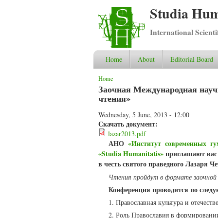
Studia Hum
International Scient
Home
About
Editorial Board
You are here
Home
Заочная Международная науч
чтения»
Wednesday, 5 June, 2013 - 12:00
Скачать документ:
lazar2013.pdf
АНО
«Институт современных гу
«Studia Humanitatis»
приглашают вас 
в честь святого праведного Лазаря Че
Чтения пройдут в формате заочной 
Конференция проводится по сле
1. Православная культура и отечеств
2. Роль Православия в формировании