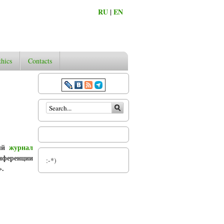
RU
|
EN
thics
Contacts
Search form
ный
журнал
онференции
:-*)
».