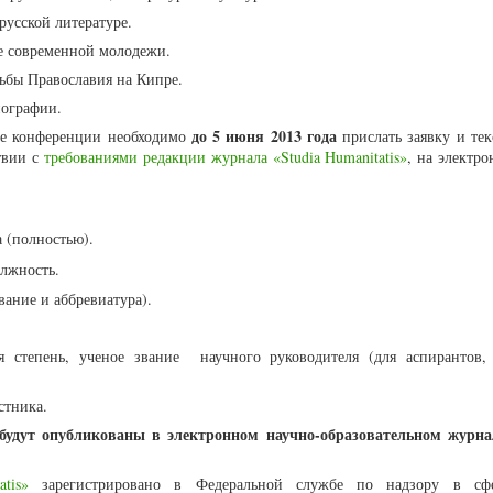
русской литературе.
ие современной молодежи.
дьбы Православия на Кипре.
иографии.
до 5 июня 2013 года
те конференции необходимо
прислать заявку и тек
ствии с
требованиями редакции журнала «Studia Humanitatis»
, на электр
а (полностью).
должность.
звание и аббревиатура).
я степень, ученое звание научного руководителя (для аспирантов, 
астника.
будут опубликованы в электронном научно-образовательном журна
tis»
зарегистрировано в Федеральной службе по надзору в сфе