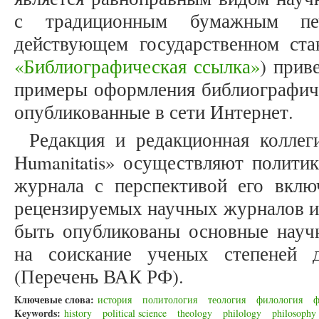
с традиционным бумажным печ
действующем государственном ста
«Библиографическая ссылка»
) прив
примеры оформления библиографиче
опубликованные в сети Интернет.
Редакция и редакционная коллеги
Humanitatis» осуществляют политик
журнала с перспективой его вкл
рецензируемых научных журналов и
быть опубликованы основные научн
на соискание ученых степеней 
(Перечень ВАК РФ).
Ключевые слова:
история
политология
теология
филология
ф
Keywords:
history
political science
theology
philology
philosophy