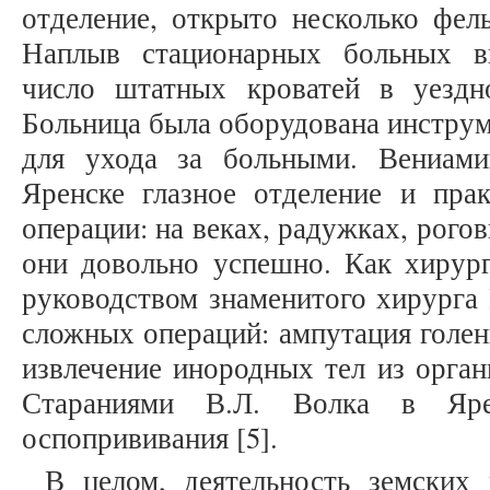
отделение, открыто несколько фел
Наплыв стационарных больных в
число штатных кроватей в уездн
Больница была оборудована инстру
для ухода за больными. Вениам
Яренске глазное отделение и пра
операции: на веках, радужках, рого
они довольно успешно. Как хирур
руководством знаменитого хирурга 
сложных операций: ампутация голен
извлечение инородных тел из орган
Стараниями В.Л. Волка в Яре
оспопрививания [5].
В целом, деятельность земских 