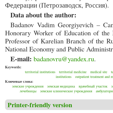
Федерации (Петрозаводск, Россия).
Data about the author:
Badanov Vadim Georgiyevich – Candi
Honorary Worker of Education of the R
Professor of Karelian Branch of the R
National Economy and Public Administra
E-mail:
badanovru@yandex.ru
.
Keywords:
territorial institutions
territorial medicine
medical site
t
institutions
outpatient treatment and 
Ключевые слова:
земские учреждения
земская медицина
врачебный участок
з
лечебницы
земские клинические учреждения
амбулаторн
Printer-friendly version