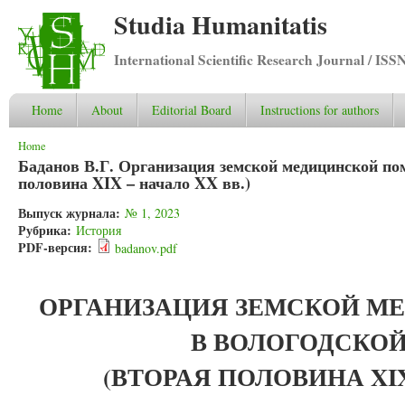
Studia Humanitatis
International Scientific Research Journal / ISS
Home
About
Editorial Board
Instructions for authors
You are here
Home
Баданов В.Г. Организация земской медицинской по
половина XIX – начало XX вв.)
Выпуск журнала:
№ 1, 2023
Рубрика:
История
PDF-версия:
badanov.pdf
ОРГАНИЗАЦИЯ ЗЕМСКОЙ 
В ВОЛОГОДСКОЙ
(ВТОРАЯ ПОЛОВИНА
XI