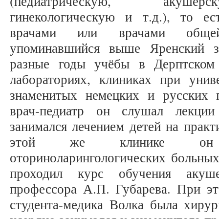
(педиатрическую, акушерс
гинекологическую и т.д.), то е
врачами или врачами общей
упоминавшийся выше Яренский з
разные годы учёбы в Дерптском 
лабораториях, клиниках при унив
знаменитых немецких и русских 
врач-педиатр он слушал лекци
занимался лечением детей на практ
этой же клинике он 
оториноларингологических больных
проходил курс обучения акуш
профессора А.П. Губарева. При эт
студента-медика Волка была хирур