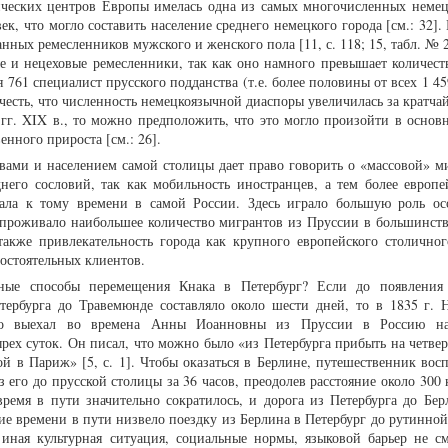
ических центров Европы имелась одна из самых многочисленных неме
ек, что могло составить население среднего немецкого города [см.: 32]. 
нных ремесленников мужского и женского пола [11, с. 118; 15, табл. № 2
е и нецеховые ремесленники, так как оно намного превышает количест
ся 761 специалист прусского подданства (т.е. более половины от всех 1 4
 учесть, что численность немецкоязычной диаспоры увеличилась за кратч
 гг. XIX в., то можно предположить, что это могло произойти в основн
енного прироста [см.: 26].
вами и населением самой столицы дает право говорить о «массовой» м
его сословий, так как мобильность иностранцев, а тем более европе
вала к тому времени в самой России. Здесь играло большую роль ос
 проживало наибольшее количество мигрантов из Пруссии в большинств
также привлекательность города как крупного европейского столичног
остоятельных клиентов.
ные способы перемещения Кнака в Петербург? Если до появления 
тербурга до Травемюнде составляло около шести дней, то в 1835 г. Н
ого выехал во времена Анны Иоанновны из Пруссии в Россию на
рех суток. Он писал, что можно было «из Петербурга прибыть на четвер
й в Париж» [5, с. 1]. Чтобы оказаться в Берлине, путешественник восп
 его до прусской столицы за 36 часов, преодолев расстояние около 300
время в пути значительно сократилось, и дорога из Петербурга до Бер
ие времени в пути низвело поездку из Берлина в Петербург до рутинной
 иная культурная ситуация, социальные нормы, языковой барьер не см