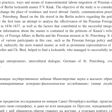
 practices, ways and means of transcontinental labour migration of Prussian sp
of Berlin locksmith master F.V. Knak. The objective of the study is to consider
 change the place of residence and travel abroad: family, communication pract
. Petersburg. Based on the file stored in the Berlin archive regarding the pet
the first time an attempt to analyse the effectiveness of the Prussian Foreig
n 1836-1837, as well as the factors that contributed to the successful integr
n information about the master is contained in the petitions of Knack’s wif
y of Foreign Affairs in Berlin and the Prussian mission in St. Petersburg. It 
 of various participants in this case, such as the Prussian foreign policy an
d, indirectly, the most wanted master, as well as prominent representatives of 
oller and Ch. Bird, helped to find a locksmith, who managed to successfully in
ign entrepreneurs, intercultural dialogue, Germans of St. Petersburg, eve
.
лизации государственного задания Министерства науки и высшего обра
компаративные историко-филологические исследования» (номер госуд
ре предметом исследования не немцев Санкт-Петербурга вообще, происх
ших свою специфику, и даже не всех выходцев из Пруссии, находившейс
ей с ней обширную общую границу на востоке, а отдельно взятого сл