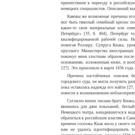
препятствием к переезду в российску
немецких специалистов. Описанный вы
Каковы же возможные причины его о
мог быть тяжелый семейный кризис по
какие-то свои материальные или сем
Петербург» [35, S. 404]. Петербург 
квалифицированной рабочей силы. Не 
помогая Роллеру. Супруга Кнака, уро
прусского Министерства иностранных
покинул меня злостным образом после 
основаниям, изложенным ниже, и вооб
127]. Это произошло в марте 1836 года.
Причина настойчивых поисков бе
городского суда, не могла получить раз
пока оставалась надежда его найти [2
повести к возникновению неблагоприят
Согласно копии письма брату Кнака,
явившись для дачи показаний, беглый
Немецкого театра, находившегося в ве
обратиться к российским властям в Санк
времени госпожа Кнак жила у своего отц
нам не удалось идентифицировать то
указанная в прошении, носила в 1836 г