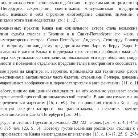
уникативных агентов социального действия – прусским министром иност
тербурге, секретарями, советниками, консультантами, предприни
ами, вмещало в себя огромное многообразие смыслов, значений, к
ками этого взаимодействия [см.: 1; 12].
вседневных практик Кнака как социального актора стала возможна
ении судьбы слесаря в Берлине и в Санкт-Петербурге: его жене, 
 императорских театров Санкт-Петербурга Андреасу Леонгарду Ролле
) и видному шотландскому предпринимателю Чарльзу Берду (Карл Н
 последних в жизни Кнака и поддержка с их стороны сообщают важный 
тера как уникального специалиста, показывают его круг общения, свиде
ьности в поведении отдельных представителей иностранного сообщества.
ое время на квартире, и, вероятно, привлекался для технической работ
ественная и механическая часть балетов, стараниями Роллера, доведены
чаровывают воображение и переносят зрителя в мир фантазии» [11, с. 11
работу, видимо как ценный специалист, на что косвенно указывает сокр
едставителей прусской дипломатической службы. В данном случае мы им
пределенным адресатом [16, с. 69]. Это и прошения госпожи Кнак, ад
тветную реакцию которого она рассчитывала, и переписка между
кой миссией в Санкт-Петербурге [см.: 34].
рбург, в столице Пруссии проживало 283 722 человек [см.: 6, с. 431-443; 
 385 чел. [23, S. 3]. Поэтому густонаселенная российская столица с 
роизвести на Кнака неизгладимое впечатление [13, c. 16-17; 25, S. 295-