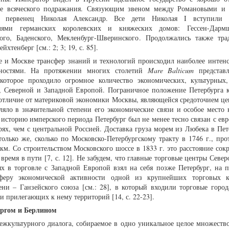
ное всяческого подражания. Связующим звеном между Романовыми и
ь первенец Николая Александр. Все дети Николая I вступили
лями германских королевских и княжеских домов: Гессен-Дармшт
ского, Баденского, Мекленбург-Шверинского. Продолжались также тр
хтенберг [см.: 2; 3; 19, с. 85].
е и Москве трансфер знаний и технологий происходил наиболее интенс
нностями. На протяжении многих столетий
M
are Balticum
представл
 которое проходило огромное количество экономических, культурных
, Северной и Западной Европой. Пограничное положение Петербурга к
 отличие от материковой экономики Москвы, являющейся средоточием це
ляло в значительной степени его экономические связи и особое место 
ю историю имперского периода Петербург был не менее тесно связан с е
ях, чем с центральной Россией. Доставка груза морем из Любека в Пете
олько же, сколько по Московско-Петербургскому тракту в 1746 г., про
 км. Со строительством Московского шоссе в 1833 г. это расстояние сок
 время в пути [7, с. 12]. Не забудем, что главные торговые центры Севе
ых в торговле с Западной Европой взял на себя позже Петербург, на 
феру экономической активности одной из крупнейших торговых к
ни – Ганзейского союза [см.: 28], в который входили торговые город
и прилегающих к нему территорий [14, с. 22-23].
ургом и Берлином
ежкультурного диалога, собираемое в одно уникальное целое множеств