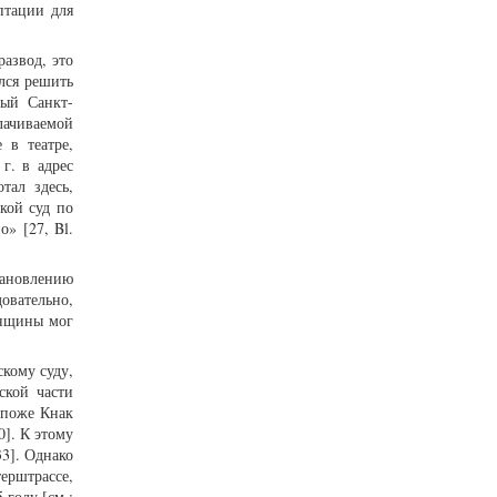
птации для
азвод, это
лся решить
ный Санкт-
лачиваемой
 в театре,
г. в адрес
тал здесь,
кой суд по
» [27, Bl.
ановлению
довательно,
енщины мог
скому суду,
ской части
споже Кнак
0]. К этому
33]. Однако
ерштрассе,
году [см.: