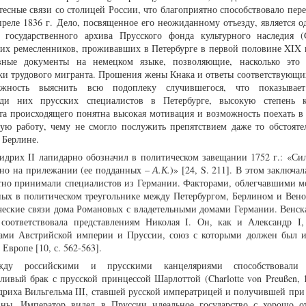
тесные связи со столицей России, что благоприятно способствовало пер
преле 1836 г. Дело, посвященное его неожиданному отъезду, является о
 государственного архива Прусского фонда культурного наследия 
их ремесленников, проживавших в Петербурге в первой половине XIX 
вные документы на немецком языке, позволяющие, насколько это 
ки трудового мигранта. Прошения жены Кнака и ответы соответствующи
жность выяснить всю подоплеку случившегося, что показывае
еди них прусских специалистов в Петербурге, высокую степень к
та происходящего понятна высокая мотивация и возможность поехать в 
ую работу, чему не смогло послужить препятствием даже то обстоятел
 Берлине.
идрих II лапидарно обозначил в политическом завещании 1752 г.: «Си
, но на прилежании (ее подданных –
А.К.
)» [24, S. 211]. В этом заключал
отно принимали специалистов из Германии. Факторами, облегчавшими м
нных в политическом треугольнике между Петербургом, Берлином и Вен
еские связи дома Романовых с владетельными домами Германии. Венска
 соответствовала представлениям Николая I. Он, как и Александр I,
хами Австрийской империи и Пруссии, союз с которыми должен был и
Европе [10, с. 562-563].
ду российскими и прусскими канцеляриями способствовали 
ливый брак с прусской принцессой Шарлоттой (Charlotte von Preußen, 1
дриха Вильгельма III, ставшей русской императрицей и получившей при 
вны. Император видел в Пруссии идеальное государство с хорошо 