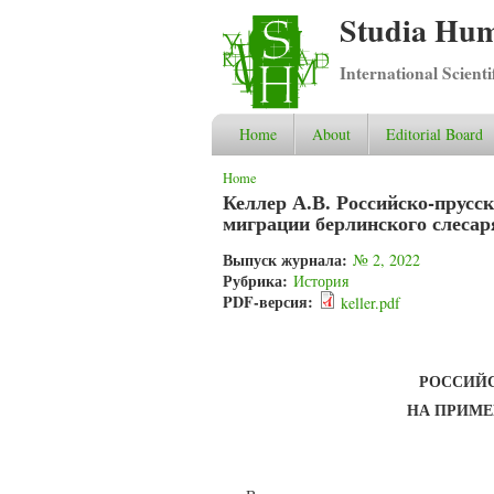
Studia Hum
International Scient
Home
About
Editorial Board
You are here
Home
Келлер А.В. Российско-прусс
миграции берлинского слесаря
Выпуск журнала:
№ 2, 2022
Рубрика:
История
PDF-версия:
keller.pdf
РОССИЙ
НА ПРИМЕ