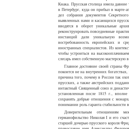
Кнака. Прусская столица имела давние 
в Петербург, куда он прибыл в марте-а
дел собрания документов Секретного
выявленных нами и касающихся прусск
вводятся в оборот уникальные архи
реконструировать повседневные практи
инстанций дали уникальную возмо
востребованность европейских и ср
иностранных специалистов. Из контекс
чтобы устроиться на высокооплачиваем
слесарь имел собственную мастерскую в
Главное достояние своей страны Фр
покоится не на внутренних богатствах
причина того, почему в России так ох
прусских, а также австрийских подда
интактный Священный союз и династич
установленная после 1815 г., вполне
сохранять добрые отношения с монар
понимании роль гаранта стабильности в 
Доверительным отношениям меж
германофильство Николая I и его счаст
старшей дочерью прусского короля Фри
православие имя Александры Федоро