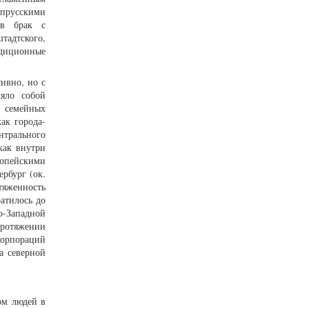
 прусскими
 в брак с
адтского,
адиционные
ивно, но с
яло собой
, семейных
ак города-
нтрального
как внутри
вропейскими
рбург (ок.
тяженность
ратилось до
ро-Западной
протяжении
орпораций
а северной
ом людей в