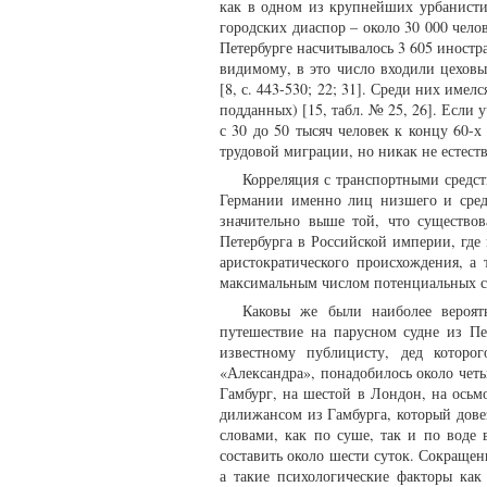
как в одном из крупнейших урбанист
городских диаспор – около 30 000 челов
Петербурге насчитывалось 3 605 иностра
видимому, в это число входили цеховы
[8, с. 443-530; 22; 31]. Среди них имел
подданных) [15, табл. № 25, 26]. Если
с 30 до 50 тысяч человек к концу 60-х
трудовой миграции, но никак не естеств
Корреляция с транспортными средст
Германии именно лиц низшего и средн
значительно выше той, что существо
Петербурга в Российской империи, где
аристократического происхождения, а 
максимальным числом потенциальных с
Каковы же были наиболее вероят
путешествие на парусном судне из Пе
известному публицисту, дед котор
«Александра», понадобилось около четы
Гамбург, на шестой в Лондон, на осьмо
дилижансом из Гамбурга, который довез
словами, как по суше, так и по воде 
составить около шести суток. Сокращен
а такие психологические факторы как