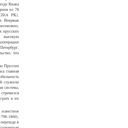
еезду Кнака
дним из 78
(GStA PK),
в. Впервые
возможно,
х прусских
т высокую
ооперации
Петербург,
ьство, что
ла Пруссии
ась главная
обильность
ой служили
я система,
 стремился
грать в их
известное
798-1860),
переходе в
отлаженным