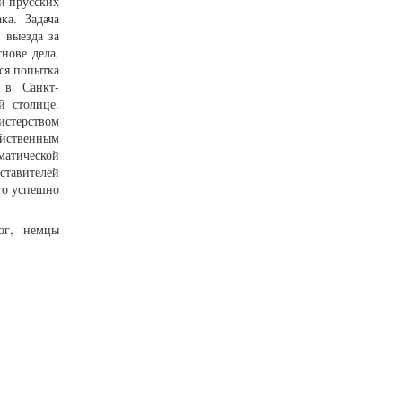
и прусских
ка. Задача
 выезда за
нове дела,
ся попытка
 в Санкт-
й столице.
истерством
ейственным
матической
ставителей
го успешно
ог, немцы