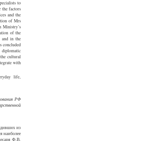
ecialists to
 the factors
ices and the
ition of Mrs
n Ministry’s
ation of the
e and in the
is concluded
d diplomatic
the cultural
tegrate with
ryday life,
зования РФ
арственной
одивших из
я наиболее
есаря Ф.В.