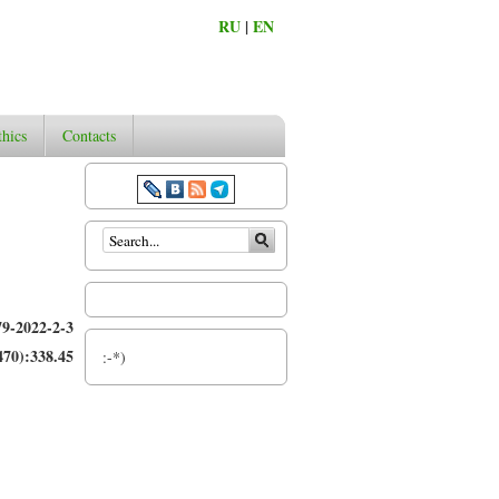
RU
|
EN
thics
Contacts
Search form
79-2022-2-3
70):338.45
:-*)