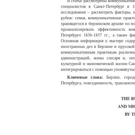
В статье рассмотрены коммуникатив
специалистов в Санкт-Петербург в 1
исследования – рассмотреть факторы,
рубеж: семья, коммуникативные практи
хранящегося в берлинском архиве по п
проанализировать эффективность ко
Петербурге 1836-1837 гг., а также ф
Основная информация о мастере соде
иностранных дел в Берлине и прусской
коммуникативным практикам различны
администраций, жены слесаря и, опо
культурной и экономической жизни Санк
интегрироваться с помощью упомянуты
Ключевые слова:
Берлин, городс
Петербурга, повседневность, трансконт
THE R
AND MI
BY 