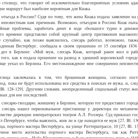
ю столицу, что говорит об исключительно благоприятных условиях ада
ше маршрут был наиболее вероятным для Кнака.
тъезда в Россию? Судя по тому, что жена Кнака подала заявление на р
 неизвестным нам причинам. Возможно, отъездом в Россию Кнак пыта
ейные проблемы, заработать денег в ходе «большого турне в денеж
того времени представлял собой крупный центр притяжения высокооп
случайно, как позже выяснилось, слесарь работал, возможно, также
жденная Вестербург, сообщала в своем прошении от 15 сентября 1836 
 дел в Берлине: «Мой муж, слесарь Кнак, который ранее жил и рабо
того, как я подала прошение на развод в здешний королевский городс
ще уехал из Берлина. Его местонахождение мне совершенно неизвестно
глеца заключалась в том, что брошенная женщина, согласно пост
вод, пока не будут использованы все средства в поисках ее мужа, и, сле
7, Bl. 128-129]. Другими словами, неопределенный социальный статус ж
ных для нее последствий.
 слесарю-гвоздарю, жившему в Берлине, которую тот предоставил город
 слесарь нашел первоначальное пристанище у директора по механиче
домстве дирекции императорских театров А.Л. Роллера. Суд приказал го
т-Петербурге, чтобы выяснить, жив ли и где находится ее муж [27, Bl. 13
а, портного мастера Вестербурга, на улице Риттерштрассе, 10 [27, Bl. 1
чное место жительства портного мастера Вестербурга, так как Ритт
оду другое имя – Нойе Юнкерштрассе и была переименована лишь в 1845 