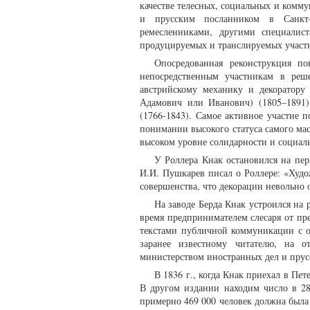
качестве телесных, социальных и комм
и прусским посланником в Санкт-Пе
ремесленниками, другими специалист
продуцируемых и транслируемых участни
Опосредованная реконструкция по
непосредственным участникам в реш
австрийскому механику и декоратору
Адамович или Иванович) (1805–1891
(1766-1843). Самое активное участие
понимании высокого статуса самого мас
высоком уровне солидарности и социал
У Роллера Кнак остановился на перв
И.И. Пушкарев писал о Роллере: «Худож
совершенства, что декорации невольно о
На заводе Берда Кнак устроился на 
время предпринимателем слесаря от пр
текстами публичной коммуникации с о
заранее известному читателю, на о
министерством иностранных дел и прусс
В 1836 г., когда Кнак приехал в Пете
В другом издании находим число в 280
примерно 469 000 человек должна была п