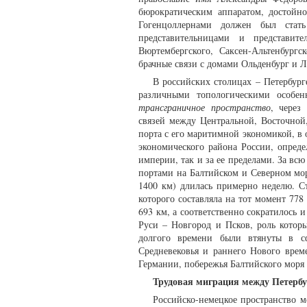
бюрократическим аппаратом, достой
Гогенцоллернами должен был стат
представительницами и представите
Вюртембергского, Саксен-Альтенбург
брачные связи с домами Ольденбург и Лей
В российских столицах – Петербург
различными топологическими особе
трансграничное пространство
, через
связей между Центральной, Восточной
порта с его маритимной экономикой, в
экономического района России, опреде
империи, так и за ее пределами. За вс
портами на Балтийском и Северном мор
1400 км) длилась примерно неделю. Ст
которого составляла на тот момент 778
693 км, а соответственно сократилось и
Руси – Новгород и Псков, роль котор
долгого времени были втянуты в с
Средневековья и раннего Нового време
Германии, побережья Балтийского моря 
Трудовая миграция между Петерб
Российско-немецкое пространство м