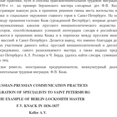
ные практики, пути и способы трансконтинентальной трудовой миграци
830-е гг. на примере берлинского мастера слесарных дел Ф.В. Кна
 играющие важную роль в принятии решения смены места жительства и
ки и социальное окружение главного героя в Санкт-Петербурге. На ос
оводу прошения госпожи Кнак (урожденной Вестербург), впервые делает
ммуникативных каналов прусского внешнеполитического ведомства
акторов, способствовавших успешной интеграции слесаря в российско
ржится в прошениях жены Кнака и в переписке между прусским мин
 миссией в Санкт-Петербурге. Делается вывод, что именно благодаря д
х участников данного кейса: прусской внешнеполитической и дипло
средованно, самого разыскиваемого мастера, а также видных пред
т-Петербурга А.Л. Роллера и Ч. Берда, удалось найти слесаря, сумевше
х лиц.
кое ремесло, иностранные предприниматели, межкультурный диал
инентальная трудовая миграция, Ф.В. Кнак.
USSIAN-PRUSSIAN COMMUNICATION PRACTICES
GRATION OF SPECIALISTS TO SAINT PETERSBURG
THE EXAMPLE OF BERLIN LOCKSMITH MASTER
F.V. KNACK IN 1836-1837
Keller A.V.