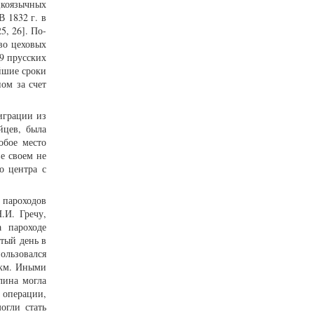
цкоязычных
В 1832 г. в
5, 26]. По-
во цеховых
59 прусских
айшие сроки
ом за счет
играции из
йцев, была
обое место
е своем не
о центра с
пароходов
.И. Гречу,
 пароходе
тый день в
ользовался
 км. Иными
лина могла
 операции,
огли стать