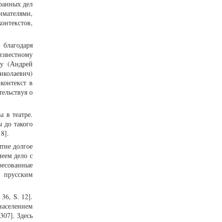
ранных дел
мателями,
онтекстов,
 благодаря
известному
ру (Андрей
иколаевич)
контекст в
тельствуя о
ы в театре.
 до такого
8].
ытие долгое
еем дело с
ресованные
 прусским
36, S. 12].
населением
307]. Здесь