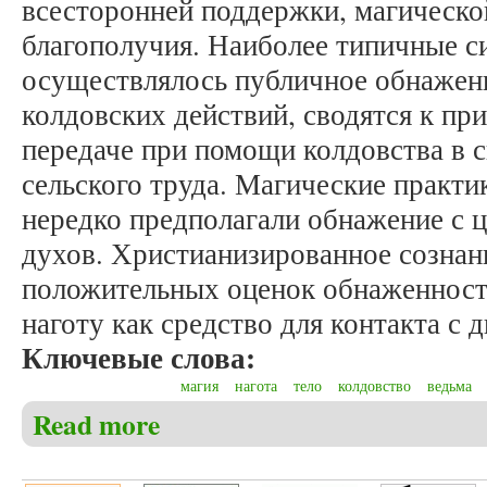
всесторонней поддержки, магическо
благополучия. Наиболее типичные с
осуществлялось публичное обнажен
колдовских действий, сводятся к пр
передаче при помощи колдовства в с
сельского труда. Магические практи
нередко предполагали обнажение с 
духов. Христианизированное сознани
положительных оценок обнаженности
наготу как средство для контакта с 
Ключевые слова:
магия
нагота
тело
колдовство
ведьма
Read more
about Пулькин М.В. Обнаженные волшебники (кол