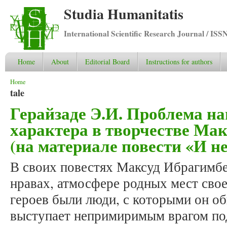
Studia Humanitatis
International Scientific Research Journal / ISS
Home
About
Editorial Board
Instructions for authors
You are here
Home
tale
Герайзаде Э.И. Проблема н
характера в творчестве Ма
(на материале повести «И н
В своих повестях Максуд Ибрагимбе
нравах, атмосфере родных мест сво
героев были люди, с которыми он о
выступает непримиримым врагом под