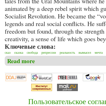
tales from the Ural Mountains where he
animated by a deep rebel spirit which gu
Socialist Revolution. He became the “vo
legends and real social conflicts. He suf
freedom but found, through the strength o
creativity, a sense of life which goes bey
Ключевые слова:
сказ
сказка
свобода
репрессии
реальность
вымысел
мечта
Read more
about Fusco A. “The Stone Flower”: the power of bea
Пользовательское согл