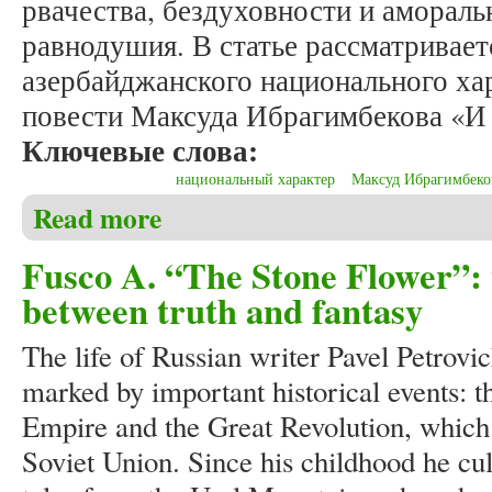
рвачества, бездуховности и амораль
равнодушия. В статье рассматривает
азербайджанского национального хар
повести Максуда Ибрагимбекова «И 
Ключевые слова:
национальный характер
Максуд Ибрагимбеко
Read more
about Герайзаде Э.И. Проблема национального ха
брата»)
Fusco A. “The Stone Flower”: 
between truth and fantasy
The life of Russian writer Pavel Petrov
marked by important historical events: t
Empire and the Great Revolution, which b
Soviet Union. Since his childhood he cult