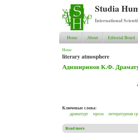
Studia Hum
International Scient
Home
About
Editorial Board
You are here
Home
literary atmosphere
Адиширинов К.Ф. Драмату
Ключевые слова:
драматург
проза
литературная ср
Read more
about Адиширинов К.Ф. Драм