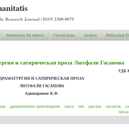
anitatis
ific Research Journal / ISSN 2308-8079
Instructions for authors
Current Issue
Archive
Publication E
ргия и сатирическая проза Лютфали Гасанова
УДК
ДРАМАТУРГИЯ И САТИРИЧЕСКАЯ ПРОЗА
ЛЮТФАЛИ ГАСАНОВА
Адиширинов К.Ф.
еда
драматическое произведение
пьеса
тип
рассказ
писатель
с
проза
атургия и сатирическая проза Лютфали Гасанова