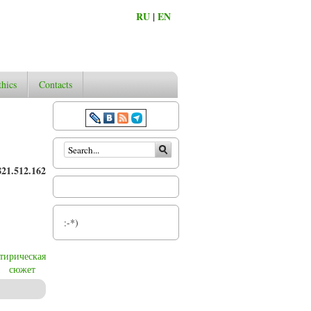
RU
|
EN
thics
Contacts
Search form
821.512.162
:-*)
атирическая
сюжет