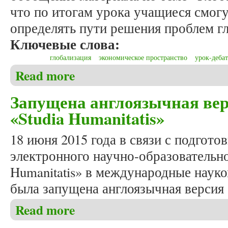
что по итогам урока учащиеся смог
определять пути решения проблем г
Ключевые слова:
глобализация
экономическое пространство
урок-деба
Read more
about Мелькова Е.П. План-конспект урока англий
Запущена англоязычная вер
«Studia Humanitatis»
18 июня 2015 года в связи с подгот
электронного научно-образовательно
Humanitatis» в международные наук
была запущена англоязычная версия 
Read more
about Запущена англоязычная версия сайта журнал