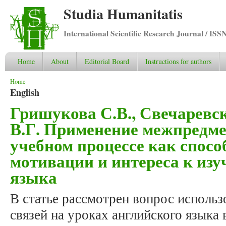
Studia Humanitatis
International Scientific Research Journal / ISS
Home
About
Editorial Board
Instructions for authors
You are here
Home
English
Гришукова С.В., Свечаревск
В.Г. Применение межпредме
учебном процессе как спос
мотивации и интереса к из
языка
В статье рассмотрен вопрос исполь
связей на уроках английского языка