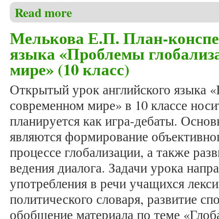
Read more
about Гришукова С.В., Свечаревская С.А., Степан
мотивации и интереса к изучению английского язы
Мелькова Е.П. План-конспе
языка «Проблемы глобализ
мире» (10 класс)
Открытый урок английского языка «
современном мире» в 10 классе нос
планируется как игра-дебаты. Осно
являются формирование объективно
процессе глобализации, а также раз
ведения диалога. Задачи урока напр
употребления в речи учащихся лекси
политического словаря, развитие сп
обобщение материала по теме «Глоб