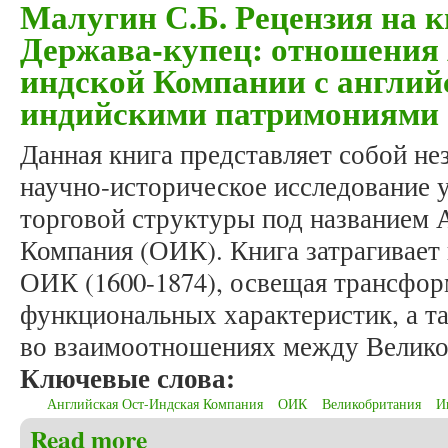
Малугин С.Б. Рецензия на к
Держава-купец: отношения
индской Компании с англий
индийскими патримониями
Данная книга представляет собой н
научно-историческое исследование 
торговой структуры под названием 
Компания (ОИК). Книга затрагивает
ОИК (1600-1874), освещая трансфор
функциональных характеристик, а т
во взаимоотношениях между Велико
Ключевые слова:
Английская Ост-Индская Компания
ОИК
Великобритания
И
Read more
about Малугин С.Б. Рецензия на книгу: Фурсов К.