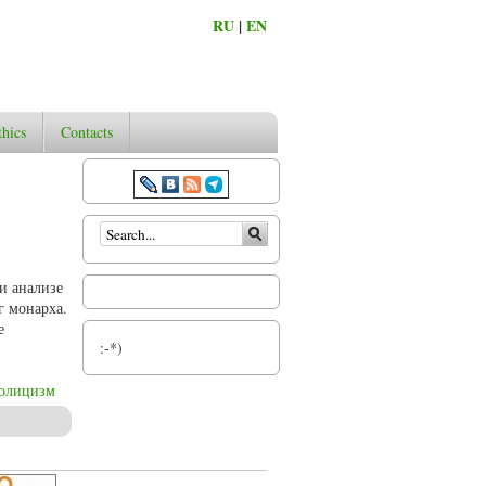
RU
|
EN
thics
Contacts
Search form
и анализе
г монарха.
е
:-*)
толицизм