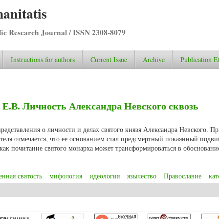
anitatis
ific Research Journal / ISSN 2308-8079
Instructions for authors
Current Issue
Archive
Publication E
Е.В. Личность Александра Невского сквозь
редставления о личности и делах святого князя Александра Невского. Пр
еля отмечается, что ее основанием стал предсмертный покаянный подви
 как почитание святого монарха может трансформироваться в обосновани
енная святость
мифология
идеология
язычество
Православие
ка
кий Е.В. Личность Александра Невского сквозь многовековую мифологию