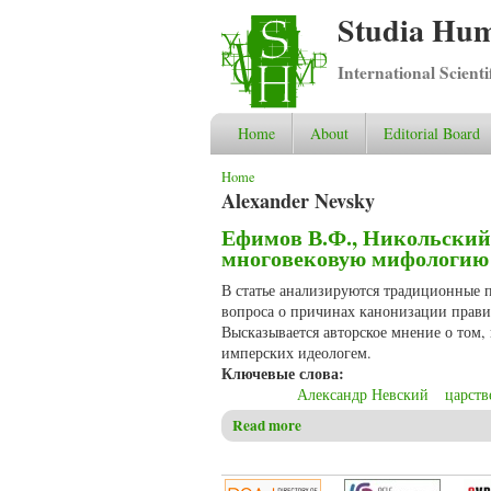
Studia Hum
International Scient
Home
About
Editorial Board
You are here
Home
Alexander Nevsky
Ефимов В.Ф., Никольский 
многовековую мифологию
В статье анализируются традиционные п
вопроса о причинах канонизации правит
Высказывается авторское мнение о том,
имперских идеологем.
Ключевые слова:
Александр Невский
царств
Read more
about Ефимов В.Ф., Никольс