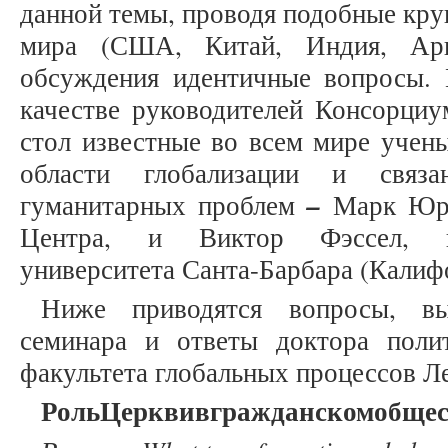
данной темы, проводя подобные кру
мира (США, Китай, Индия, Арг
обсуждения идентичные вопросы. 
качестве руководителей Консорциу
стол известные во всем мире учен
области глобализации и связ
–
гуманитарных проблем
Марк Юрг
Центра, и Виктор Фэссел, ис
университета Санта-Барбара (Калиф
Ниже приводятся вопросы, в
семинара и ответы доктора поли
факультета глобальных процессов Л
Роль
Церкви
в
гражданском
общес