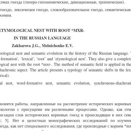
семах гнезда (гиперо-гипонимические, девиационные, тропеические).
нездо, лексическое гнездо, словообразовательное гнездо, семантическа
семия.
ETYMOLOGICAL NEST WITH ROOT *MXR-
IN THE RUSSIAN LANGUAGE
Zakharova J.G., Melnichenko E.V.
ymological nest and semantic evolution in the history of the Russian language.
-formation’, ‘lexical’, ‘root’ and ‘etymological nest’. They also give a complex
ical nest with the root *mхr-. The method of semantic field is applied in the
iachronic aspect. The article presents a typology of semantic shifts in the le
ical).
l nest, word-formative nest, semantic evolution, synchronous-diachroni
новятся работы, направленные на рассмотрение исторических корневых
икологии с присущими им различными процессами. Однако, как отм
низации слов исторических корневых гнезд и происходящие в них сем
 с. 5]. Нет и целостных монографических исследований по изуче
незда, как нет специального исследования, где производные с корнем *m