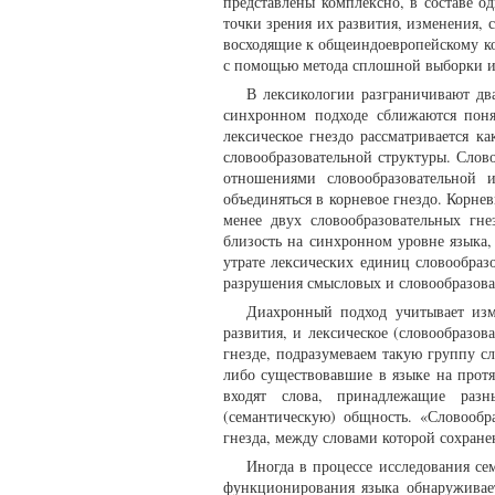
представлены комплексно, в составе о
точки зрения их развития, изменения,
восходящие к общеиндоевропейскому ко
с помощью метода сплошной выборки из
В лексикологии разграничивают дв
синхронном подходе сближаются понят
лексическое гнездо рассматривается к
словообразовательной структуры. Слов
отношениями словообразовательной 
объединяться в корневое гнездо. Корне
менее двух словообразовательных гн
близость на синхронном уровне языка,
утрате лексических единиц словообразо
разрушения смысловых и словообразова
Диахронный подход учитывает изм
развития, и лексическое (словообразов
гнезде, подразумеваем такую группу сло
либо существовавшие в языке на протя
входят слова, принадлежащие раз
(семантическую) общность. «Словообр
гнезда, между словами которой сохране
Иногда в процессе исследования се
функционирования языка обнаруживает