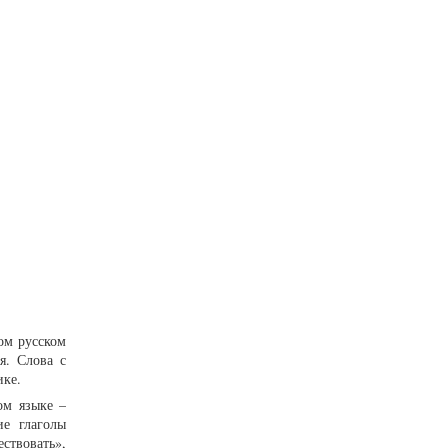
ном русском
я. Слова с
ике.
ом языке –
ие глаголы
ствовать»,