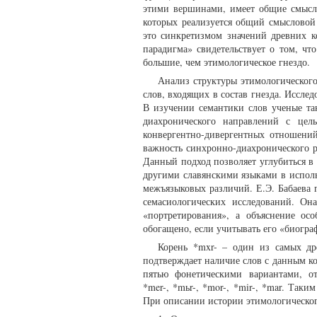
этими вершинами, имеет общие смысло
которых реализуется общий смысловой 
это синкретизмом значений древних к
парадигма» свидетельствует о том, чт
большие, чем этимологическое гнездо.
Анализ структуры этимологического
слов, входящих в состав гнезда. Иссл
В изучении семантики слов ученые та
диахронического направлений с цел
конвергентно-дивергентных отношений
важность синхронно-диахронического р
Данный подход позволяет углубиться в
другими славянскими языками в испол
межъязыковых различий. Е.Э. Бабаева
семасиологических исследований. Он
«портретирования», а объяснение о
обогащено, если учитывать его «биограф
Корень *mxr- – один из самых др
подтверждает наличие слов с данным к
пятью фонетическими вариантами, от
*mer-, *mьr-, *mor-, *mir-, *mar. Так
При описании истории этимологическог