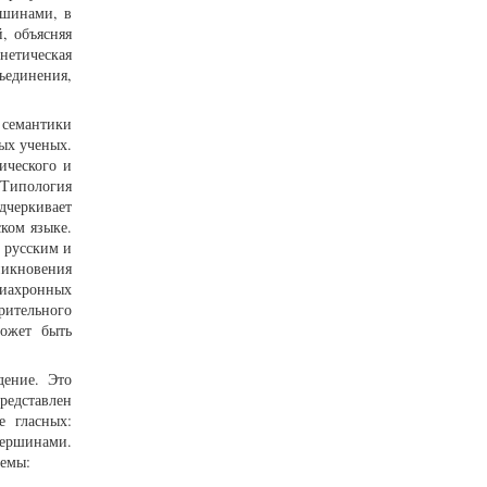
ршинами, в
, объясняя
нетическая
ъединения,
 семантики
ых ученых.
ического и
Типология
дчеркивает
ком языке.
 русским и
никновения
диахронных
рительного
может быть
дение. Это
редставлен
е гласных:
 вершинами.
хемы: