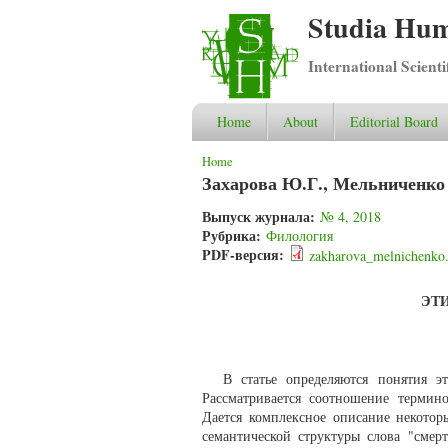
Studia Hum
International Scient
Home
About
Editorial Board
You are here
Home
Захарова Ю.Г., Мельниченко 
Выпуск журнала:
№ 4, 2018
Рубрика:
Филология
PDF-версия:
zakharova_melnichenko
ЭТ
В статье определяются понятия э
Рассматривается соотношение терминов
Дается комплексное описание некотор
семантической структуры слова "смер