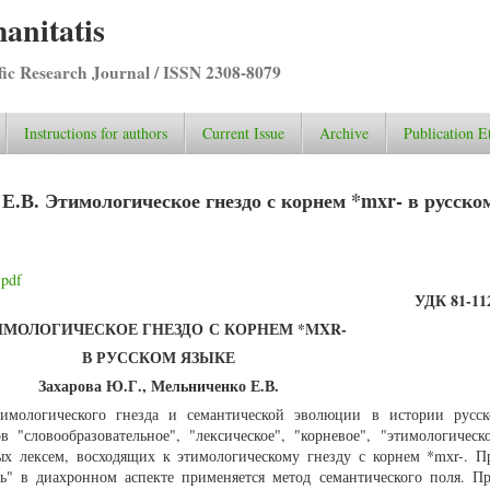
anitatis
ific Research Journal / ISSN 2308-8079
Instructions for authors
Current Issue
Archive
Publication E
Е.В. Этимологическое гнездо с корнем *mxr- в русско
.pdf
УДК 81-112
ИМОЛОГИЧЕСКОЕ ГНЕЗДО
С КОРНЕМ *MXR-
В РУССКОМ ЯЗЫКЕ
Захарова Ю.Г., Мельниченко Е.В.
тимологического гнезда и семантической эволюции в истории русск
 "словообразовательное", "лексическое", "корневое", "этимологическо
ых лексем, восходящих к этимологическому гнезду с корнем *mхr-. П
ть" в диахронном аспекте применяется метод семантического поля. Пр