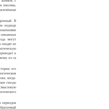
аспекте, с
и лексемы,
звлечённые
хронный. В
ом подходе
тношениями
 связанных
езда могут
 входят не
антическую
приводит к
вому из-за
стории его
логическом
ова, когда-
кое гнездо
смысловую
огического
х периодов
образуемый