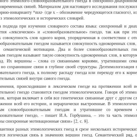
дного этимолого-словообразовательного гнезда в синхронно-диахронном 
 современных связей. Материалом для настоящего исследования послужил
рню-инварианту *mхr- (где x – обозначение чередующегося гласного), и
 этимологических и исторических словарей.
а подхода при изучении словарного состава языка: синхронный и диа
ия «лексическое» и «словообразовательное» гнездо, так как при эт
ак совокупность слов одного корня, упорядоченная в соответствии с о
ообразовательным гнездом называется совокупность однокоренных слов,
и семантической мотивации. Два и более словообразовательных гн
вым гнездом называют такую совокупность однокоренных слов, в которую
езд. Их вершины – слова со связанными корнями, утратившими сем
 но сохранившие связи в глубине своей структуры. Деэтимологизация 
вательного гнезда, к полному распаду гнезда или переходу его к корне
тельных связей внутри самого гнезда.
енения, происходившие в лексическом гнезде на протяжении всей и
ательное) гнездо становится гнездом этимологическим. Говоря об этимо
в, которая включает в себя все генетически связанные друг с другом сл
жении всей его истории, и иерархически выстроенные. В этимологичес
ным словообразовательным гнездам и утратившие со временем 
азовательное гнездо, – пишет И.А. Горбушина, – это та часть этимол
ны синхронные мотивационные связи» [2, с. 8].
мантики разных этимологических гнезд в срезе нескольких исторически
ся логическая связь в значениях вершин гнезд. Семантический ряд, 