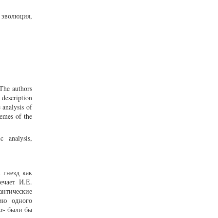
я эволюция,
 The authors
 description
 analysis of
xemes of the
c analysis,
 гнезд как
ечает И.Е.
антические
нию одного
хr- были бы