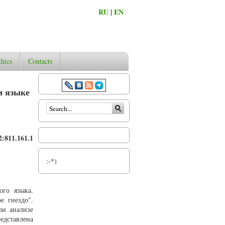
RU
|
EN
thics
Contacts
м языке
Search form
:811.161.1
:-*)
ого языка.
е гнездо".
ри анализе
едставлена