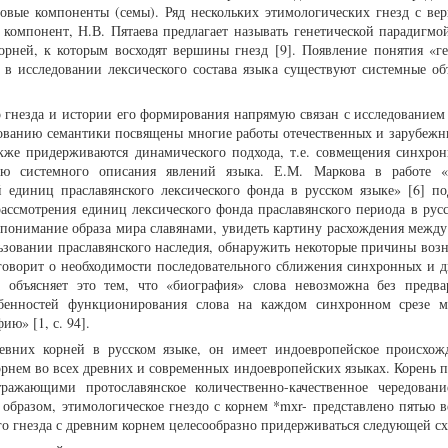
вые компоненты (семы). Ряд нескольких этимологических гнезд с ве
компонент, Н.В. Пятаева предлагает называть генетической парадигмой
орней, к которым восходят вершины гнезд [9]. Появление понятия «ге
о в исследовании лексического состава языка существуют системные об
 гнезда и истории его формирования напрямую связан с исследованием
едованию семантики посвящены многие работы отечественных и зарубежн
кже придерживаются динамического подхода, т.е. совмещения синхрон
ью системного описания явлений языка. Е.М. Маркова в работе «
 единиц праславянского лексического фонда в русском языке» [6] по
ассмотрения единиц лексического фонда праславянского периода в русс
 понимание образа мира славянами, увидеть картину расхождения между
ьзовании праславянского наследия, обнаружить некоторые причины воз
 говорит о необходимости последовательного сближения синхронных и 
а объясняет это тем, что «биография» слова невозможна без предва
собенностей функционирования слова на каждом синхронном срезе 
ию» [1, с. 94].
евних корней в русском языке, он имеет индоевропейское происхож
орнем во всех древних и современных индоевропейских языках. Корень п
ражающими протославянское количественно-качественное чередовани
им образом, этимологическое гнездо с корнем *mхr- представлено пятью
о гнезда с древним корнем целесообразно придерживаться следующей с