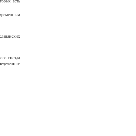
торых есть
овременным
славянских
ого гнезда
ределенные