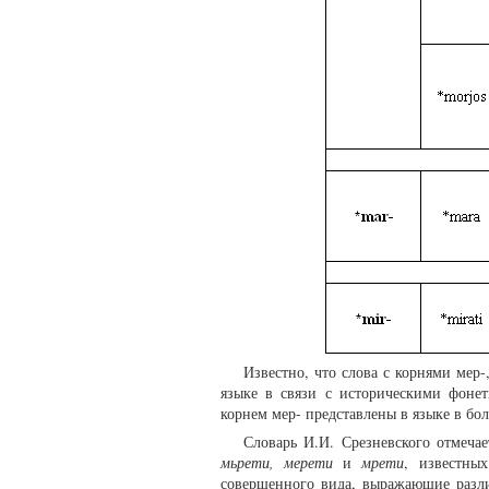
Известно, что слова с корнями мер-
языке в связи с историческими фоне
корнем мер- представлены в языке в бо
Словарь И.И. Срезневского отмечае
мьрети, мерети
и
мрети
, известны
совершенного вида, выражающие разл