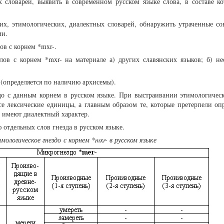
 словарей, выявить в современном русском языке слова, в составе ко
ких, этимологических, диалектных словарей, обнаружить утраченные с
ми.
в с корнем *mxr-.
ов с корнем *mxr- на материале а) других славянских языков; б) не
 (определяется по наличию архисемы).
до с данным корнем в русском языке. При выстраивании этимологическ
все лексические единицы, а главным образом те, которые претерпели оп
 имеют диалектный характер.
отдельных слов гнезда в русском языке.
мологическое гнездо с корнем *mхr- в русском языке