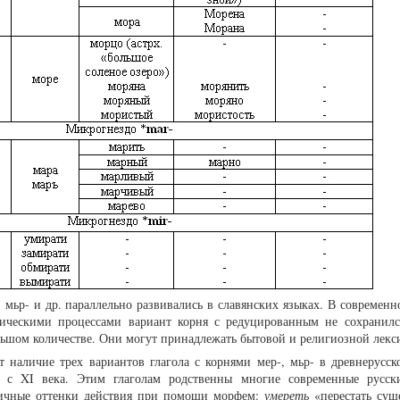
, мьр- и др. параллельно развивались в славянских языках. В современ
тическими процессами вариант корня с редуцированным не сохранилс
льшом количестве. Они могут принадлежать бытовой и религиозной лекс
т наличие трех вариантов глагола с корнями мер-, мьр- в древнерусск
х с XI века. Этим глаголам родственны многие современные русск
ичные оттенки действия при помощи морфем:
умереть
«перестать суще