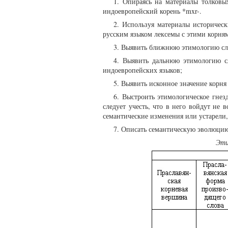
1. Опираясь на материалы толковых
индоевропейский корень *mxr-.
2. Используя материалы историчес
русским языком лексемы с этими корня
3. Выявить ближнюю этимологию сло
4. Выявить дальнюю этимологию сл
индоевропейских языков;
5. Выявить исконное значение корня
6. Выстроить этимологическое гнез
следует учесть, что в него войдут не 
семантические изменения или устарели,
7. Описать семантическую эволюцию 
Эти