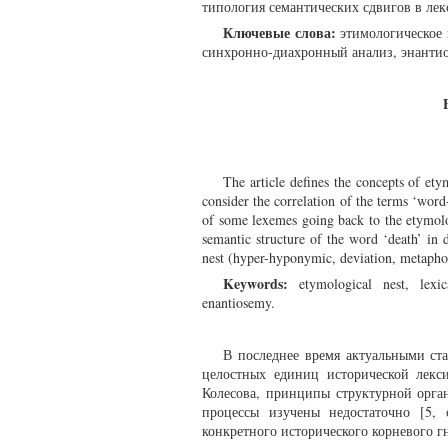
типология семантических сдвигов в лек
Ключевые слова:
этимологическое г
синхронно-диахронный анализ, энантио
The article defines the concepts of et
consider the correlation of the terms ‘word
of some lexemes going back to the etymolog
semantic structure of the word ‘death’ in d
nest (hyper-hyponymic, deviation, metaphor
Keywords:
etymological nest, lexica
enantiosemy.
В последнее время актуальными ста
целостных единиц исторической лекс
Колесова, принципы структурной орга
процессы изучены недостаточно [5,
конкретного исторического корневого г