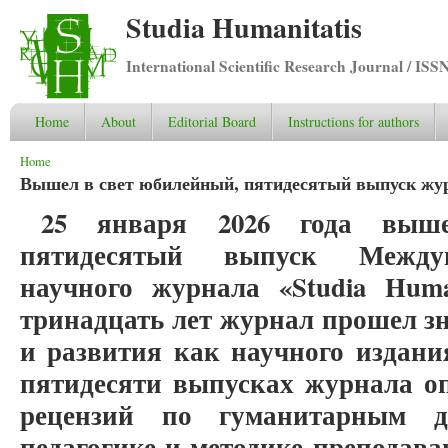
Studia Humanitatis
International Scientific Research Journal / ISS
Home
About
Editorial Board
Instructions for authors
You are here
Home
Вышел в свет юбилейный, пятидесятый выпуск журна
25 января 2026 года выш
пятидесятый выпуск Междун
научного журнала «Studia Huma
тринадцать лет журнал прошел з
и развития как научного издани
пятидесяти выпусках журнала оп
рецензий по гуманитарным д
педагогике и методике преподава