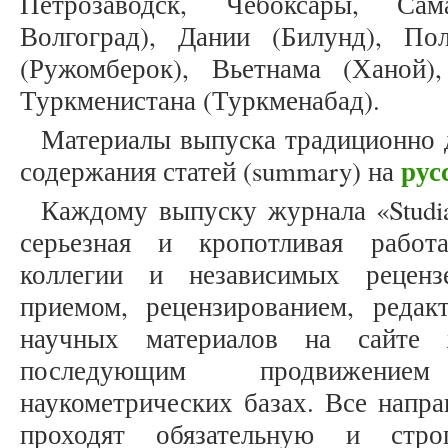
Петрозаводск, Чебоксары, Са
Волгоград), Дании (Билунд), По
(Ружомберок), Вьетнама (Ханой)
Туркменистана (Туркменабад).
Материалы выпуска традиционно 
рус
содержания статей (summary) на
Каждому выпуску журнала «Studia
серьезная и кропотливая работ
коллегии и независимых реценз
приемом, рецензированием, реда
научных материалов на сайте
последующим продвижени
наукометрических базах. Все напр
проходят обязательную и стро