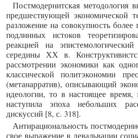
Постмодернитская методология в
предшествующей экономической те
разложение на совокупность более 
подлинных истоков теоретизиров
реакцией на эпистемологический
середины ХХ в. Конструктивистс
рассмотрении экономики как одног
классической политэкономии пре
(метанарратив), описывающий экон
идеологии, то в настоящее время,
наступила эпоха небольших рас
дискуссий [8, с. 318].
Антирациональность постмодерни
свое выражение в девальвации соци