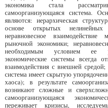
экономика стала рассматр
самоорганизующаяся система. Ос
являются: иерархическая структу
основе открытых нелинейных 
неравновесное взаимодействие
рыночной экономики; неравновес
необходимым условием ее ра
экономические системы всегда о
взаимодействия с внешней средой;
система имеет скрытую упорядоченн
хаоса); в результате самоорган
возникают сложные и сверхсложн
самоорганизующаяся экономиче
переживает кризисы, исследу