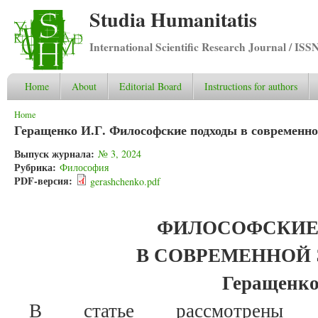
Studia Humanitatis
International Scientific Research Journal / ISS
Home
About
Editorial Board
Instructions for authors
You are here
Home
Геращенко И.Г. Философские подходы в современн
Выпуск журнала:
№ 3, 2024
Рубрика:
Философия
PDF-версия:
gerashchenko.pdf
ФИЛОСОФСКИЕ
В СОВРЕМЕННОЙ
Геращенко
В статье рассмотрены о