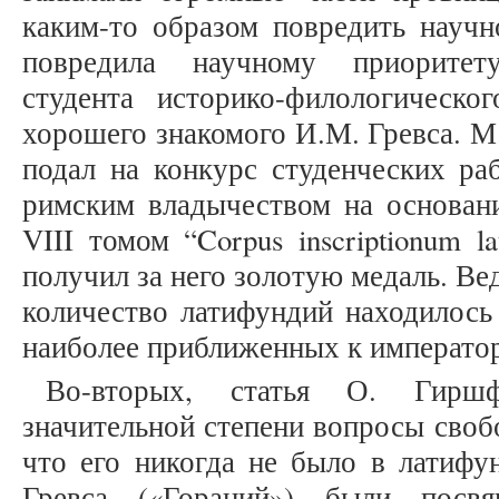
каким-то образом повредить научн
повредила научному приоритет
студента историко-филологическог
хорошего знакомого И.М. Гревса. М
подал на конкурс студенческих ра
римским владычеством на основан
VIII томом “Corpus inscriptionum la
получил за него золотую медаль. В
количество латифундий находилось
наиболее приближенных к император
Во-вторых, статья О. Гирш
значительной степени вопросы своб
что его никогда не было в латифу
Гревса («Гораций») были посв