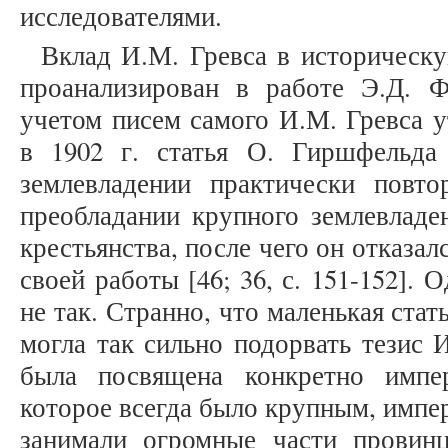
исследователями.
Вклад И.М. Гревса в историческ
проанализирован в работе Э.Д. Фр
учетом писем самого И.М. Гревса 
в 1902 г. статья О. Гиршфельда
землевладении практически повт
преобладании крупного землевладе
крестьянства, после чего он отказал
своей работы [46; 36, с. 151-152].
не так. Странно, что маленькая ста
могла так сильно подорвать тезис 
была посвящена конкретно импер
которое всегда было крупным, импе
занимали огромные части провинц