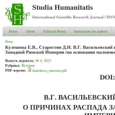
Studia Humanitatis
International Scientific Research Journal / ISS
Home
About
Editorial Board
Instructions for authors
You are here
Home
Кулешова Е.В., Старостин Д.Н. В.Г. Васильевский 
Западной Римской Империи (на основании малоизв
Выпуск журнала:
№ 4, 2023
Рубрика:
История
PDF-версия:
kuleshova_starostin.pdf
DOI
В.Г. ВАСИЛЬЕВСКИЙ
О ПРИЧИНАХ РАСПАДА 