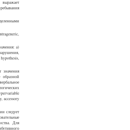
н выражает
пребывания
еделенными
trageneric,
ачения: а)
нарушения,
hypothesis,
т значения
е образной
вербальное
логических
ypervariable
y, accessory
ии следует
овательные
нства. Для
бутивного