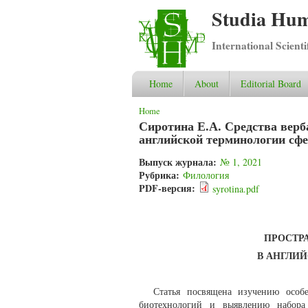
Studia Hum
International Scient
Home
About
Editorial Board
You are here
Home
Сиротина Е.А. Средства верб
английской терминологии сф
Выпуск журнала:
№ 1, 2021
Рубрика:
Филология
PDF-версия:
syrotina.pdf
ПРОСТР
В АНГЛИ
Статья посвящена изучению особе
биотехнологий и выявлению набора 