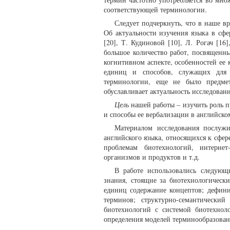
соответствующей терминологии.
Следует подчеркнуть, что в наше в
Об актуальности изучения языка в сфе
[20], Т. Кудиновой [10], Л. Рогач [16
большое количество работ, посвященн
когнитивном аспекте, особенностей ее
единиц и способов, служащих для р
терминологии, еще не было предме
обуславливает актуальность исследовани
Цель
нашей работы – изучить роль п
и способы ее вербализации в английско
Материалом исследования послужи
английского языка, относящихся к сфе
проблемам биотехнологий, интерне
организмов и продуктов и т.д.
В работе использовались следую
знания, стоящие за биотехнологическ
единиц содержание концептов; дефини
терминов; структурно-семантически
биотехнологий с системой биотехнол
определения моделей терминообразован