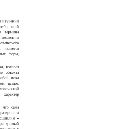
в изучении
наибольший
я термина
ю эволюции
овеческого
, является
овых форм,
а, которая
е объекта
собой, пока
ом языке.
ловеческой
 характер
, что сама
разделов и
исциплин −
зря данный
тражение в