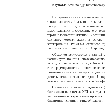
Keywords:
terminology, biotechnology, 
В современных лингвистических исс
терминологической лексики, так как
интерес именно для терминологии. 
мыслительными процессами, его тес
терминологической лексики. С позици
сознания, которая лежит в основе 
категоризация. Результат сложного
неязыковых и языковых знаний привод
Объектом исследования
в данной ст
номинирует понятия биотехнологиче
исследования не является случайным. С
еще формирующейся биотехнологичес
Биотехнология – это не просто одна и
деятельности, появление данной н
взаимоотношений техносферы и биосфер
Сложность объекта исследования 
биотехнология в начале XXI века тран
направлений и характеризующуюся уп
биохимии, генетики, микробиологии,
термин частотно употребляется во множ