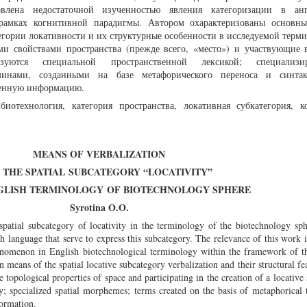
влена недостаточной изученностью явления категоризации в анг
рамках когнитивной парадигмы. Автором охарактеризованы основны
егории локативности и их структурные особенности в исследуемой терми
ми свойствами пространства (прежде всего, «место») и участвующие 
изуются специальной пространственной лексикой; специализи
минами, созданными на базе метафорического переноса и синтак
венную информацию.
иотехнология, категория пространства, локативная субкатегория, к
MEANS OF VERBALIZATION
 THE SPATIAL
SUBCATEGORY “LOCATIVITY”
NGLISH TERMINOLOGY
OF BIOTECHNOLOGY SPHERE
Syrotina O.O.
e spatial subcategory of locativity in the terminology of the biotechnology sp
ish language that serve to express this subcategory. The relevance of this work i
phenomenon in English biotechnological terminology within the framework of t
means of the spatial locative subcategory verbalization and their structural fea
 topological properties of space and participating in the creation of a locative
ry; specialized spatial morphemes; terms created on the basis of metaphorical 
formation.