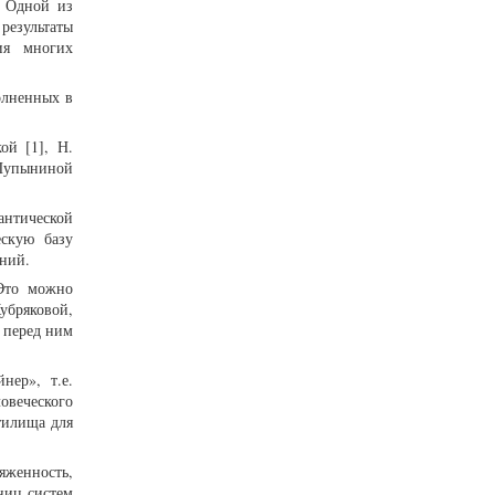
. Одной из
результаты
ия многих
олненных в
ой [1], Н.
. Пупыниной
мантической
ескую базу
ений.
 Это можно
убряковой,
я перед ним
нер», т.е.
овеческого
тилища для
яженность,
ниц систем