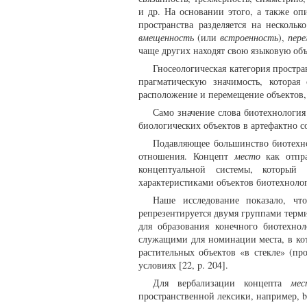
и др. На основании этого, а также опи
пространства разделяется на несколь
вмещенность
(или
встроенность
),
пер
чаще других находят свою языковую об
Гносеологическая категория простра
прагматическую значимость, которая
расположение и перемещение объектов,
Само значение слова биотехнология (
биологических объектов в артефактно с
Подавляющее большинство биотехн
отношения. Концепт
место
как отпр
концептуальной системы, который
характеристиками объектов биотехноло
Наше исследование показало, что
репрезентируется двумя группами терм
для образования конечного биотехнолог
служащими для номинации места, в ко
растительных объектов «в стекле» (пр
условиях [22, p. 204].
Для вербализации концепта
мес
пространственной лексики, например, bank,