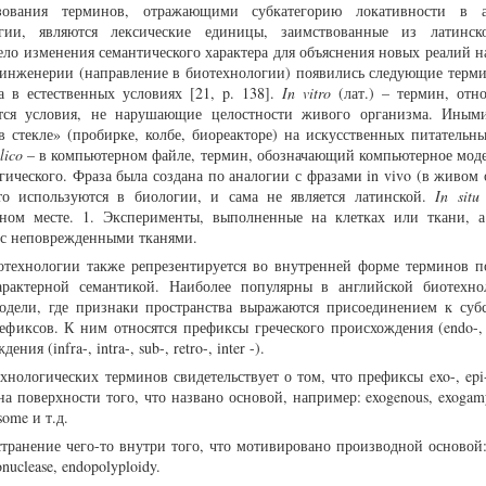
зования терминов, отражающими субкатегорию локативности в а
гии, являются лексические единицы, заимствованные из латинско
ло изменения семантического характера для объяснения новых реалий на
й инженерии (направление в биотехнологии) появились следующие терм
а в естественных условиях [21, p. 138].
In vitro
(лат.) – термин, отн
ются условия, не нарушающие целостности живого организма. Иным
 стекле» (пробирке, колбе, биореакторе) на искусственных питательны
ilico
– в компьютерном файле, термин, обозначающий компьютерное мод
ического. Фраза была создана по аналогии с фразами in vivo (в живом 
сто используются в биологии, и сама не является латинской.
In sit
ном месте. 1. Эксперименты, выполненные на клетках или ткани, 
 с неповрежденными тканями.
технологии также репрезентируется во внутренней форме терминов п
арактерной семантикой. Наиболее популярны в английской биотехно
одели, где признаки пространства выражаются присоединением к суб
ефиксов. К ним относятся префиксы греческого происхождения (endo-, e
ния (infra-, intra-, sub-, retro-, inter -).
хнологических терминов свидетельствует о том, что префиксы exo-, epi
а поверхности того, что названо основой, например: exogenous, exogamy
isome и т.д.
странение чего-то внутри того, что мотивировано производной основой:
onuclease, endopolyploidy.