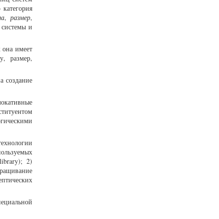
 категория
ма
,
размер
,
 системы и
к она имеет
у, размер,
на создание
локативные
ституентом
гическими
технологии
пользуемых
brary); 2)
ыращивание
ептических
ециальной