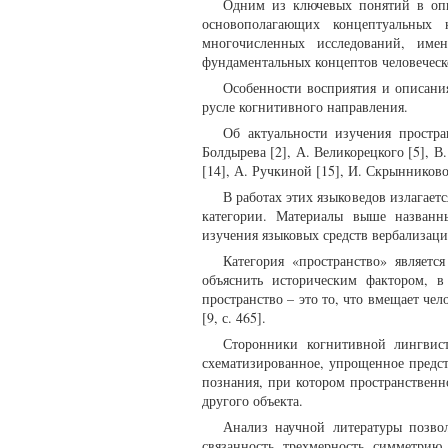
Одним из ключевых понятий в опис
основополагающих концептуальных к
многочисленных исследований, име
фундаментальных концептов человеческ
Особенности восприятия и описания
русле когнитивного направления.
Об актуальности изучения простра
Болдырева [2], А. Великорецкого [5], В
[14], А. Ручкиной [15], И. Скрынниково
В работах этих языковедов излагает
категории. Материалы выше названн
изучения языковых средств вербализац
Категория «пространство» являет
объяснить историческим фактором, в
пространство – это то, что вмещает чел
[9, с. 465].
Сторонники когнитивной лингвист
схематизированное, упрощенное предст
познания, при котором пространственн
другого объекта.
Анализ научной литературы позво
связанность, трехмерность, симметрию