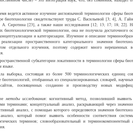
ремя ведется активное изучение англоязычной терминологии сферы биот
ре биотехнологии свидетельствуют труды С. Васильевой [3; 4], А. Гай
], А. Сиротина [23], а также наши исследования [12; 13; 17; 18; 22]. 
ых биотехнологической терминологии, она не получила достаточного о
 концептуализации и категоризации. Изучение и описание терминообраз
еализации пространственного категориального значения биотехно
том отдельного изучения, поэтому содержит много нерешенных в
я.
ространственной субкатегории локативности в терминологии сферы био
м языке.
ла выборка, состоящая из более 500 терминологических единиц со
ре биотехнологий, отобранных из специализированных словарей, научных
т-сайтов, посвященных созданию и производству новых модифиц
щие
методы исследования
: когнитивный метод, позволивший выявить
ими терминами; концептуальный анализ, раскрывающий через значени
тивный анализ, с помощью которого определяются значения биотехно
й анализ, который помог выявить особенности соответствия систе
огических терминов; словообразовательный и терминокомпонентный 
ия.