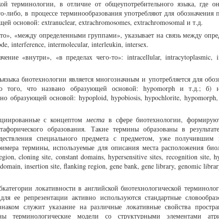
кой терминологии, в отличие от общеупотребительного языка, где о
го-либо, в процессе терминообразования употребляют для обозначения 
ей основой: extranuclear, extrachromosomes, extrachromosomal и т.д.
го-то», «между определенными группами», указывает на связь между опр
, interference, intermolecular, interleukin, intersex.
чение «внутри», «в пределах чего-то»: intracellular, intracytoplasmic, in
языка биотехнологии является многозначным и употребляется для обозн
но того, что названо образующей основой: hypomorph и т.д.; б) 
но образующей основой: hypoploid, hypobiosis, hypochlorite, hypomorph, 
социированные с концептом
места
в сфере биотехнологии, формирую
тафорического образования. Такие термины образованы в результат
дествления специального предмета с предметом, уже получившим 
римера термины, используемые для описания места расположения био
gion, cloning site, constant domains, hypersensitive sites, recognition site, h
domain, insertion site, flanking region, gene bank, gene library, genomic librar
бкатегории локативности в английской биотехнологической терминолог
для ее репрезентации активно используются стандартные словообраз
знаком служит указание на различные локативные свойства простра
рны терминологические модели со структурными элементами атри