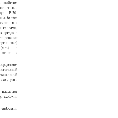
нглийском
го языка.
уки. В 70-
ины.
In vivo
осящийся к
и словами,
х средах в
елирование
организме)
u
(лат.) – в
а не на их
осредством
логической
стантивной
xo-, pan-,
- называют
, exotoxin,
 endoderm,