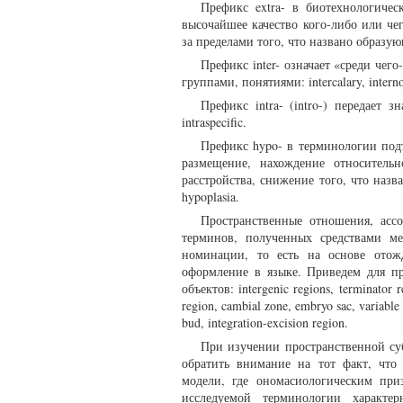
Префикс extra- в биотехнологичес
высочайшее качество кого-либо или че
за пределами того, что названо образующ
Префикс inter- означает «среди че
группами, понятиями: intercalary, internode
Префикс intra- (intro-) передает зна
intraspecific.
Префикс hypo- в терминологии подъ
размещение, нахождение относитель
расстройства, снижение того, что назва
hypoplasia.
Пространственные отношения, ас
терминов, полученных средствами ме
номинации, то есть на основе отож
оформление в языке. Приведем для п
объектов: intergenic regions, terminator re
region, cambial zone, embryo sac, variable 
bud, integration-excision region.
При изучении пространственной су
обратить внимание на тот факт, что 
модели, где ономасиологическим при
исследуемой терминологии характе