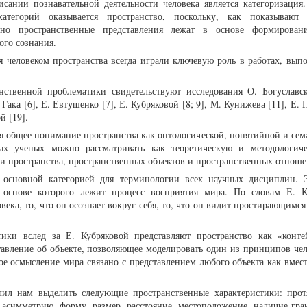
ании познавательной деятельности человека является категоризация
атегорий оказывается пространство, поскольку, как показывают 
нно пространственные представления лежат в основе формирован
ого сознания.
 человеком пространства всегда играли ключевую роль в работах, вып
нственной проблематики свидетельствуют исследования О. Богуславск
. Гака [6], Е. Евтушенко [7], Е. Кубряковой [8; 9], М. Кунижева [11], Е
й [19].
ся общее понимание пространства как онтологической, понятийной и се
ых ученых можно рассматривать как теоретическую и методологич
ии пространства, пространственных объектов и пространственных отнош
ся основной категорией для терминологии всех научных дисциплин.
 основе которого лежит процесс восприятия мира. По словам Е. К
овека, то, что он осознает вокруг себя, то, что он видит простирающимс
ики вслед за Е. Кубряковой представляют пространство как «контей
авление об объекте, позволяющее моделировать один из принципов чел
ое осмысление мира связано с представлением любого объекта как вмес
лил нам выделить следующие пространственные характеристики: прот
, асимметрию, форму, размер, расстояние, местоположение, наличие гра