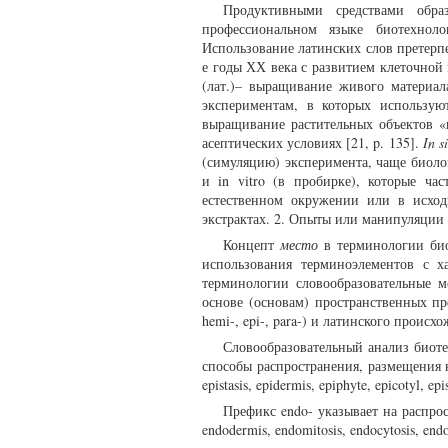
Продуктивными средствами обра
профессиональном языке биотехноло
Использование латинских слов претерпе
е годы ХХ века с развитием клеточно
(лат.)– выращивание живого материал
экспериментам, в которых использу
выращивание растительных объектов «в
асептических условиях [21, p. 135].
In s
(симуляцию) эксперимента, чаще биолог
и in vitro (в пробирке), которые ча
естественном окружении или в исход
экстрактах. 2. Опыты или манипуляции
Концепт
место
в терминологии био
использования терминоэлементов с х
терминологии словообразовательные м
основе (основам) пространственных пр
hemi-, epi-, para-) и латинского происхожде
Словообразовательный анализ биоте
способы распространения, размещения н
epistasis, epidermis, epiphyte, epicotyl, ep
Префикс endo- указывает на распро
endodermis, endomitosis, endocytosis, end