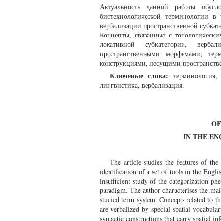
Актуальность данной работы обусло
биотехнологической терминологии в 
вербализации пространственной субкат
Концепты, связанные с топологически
локативной субкатегории, вербал
пространственными морфемами; тер
конструкциями, несущими пространст
Ключевые слова:
терминология, б
лингвистика, вербализация.
OF
IN THE E
The article studies the features of th
identification of a set of tools in the Engl
insufficient study of the categorization 
paradigm. The author characterises the main 
studied term system. Concepts related to the
are verbalized by special spatial vocabula
syntactic constructions that carry spatial in