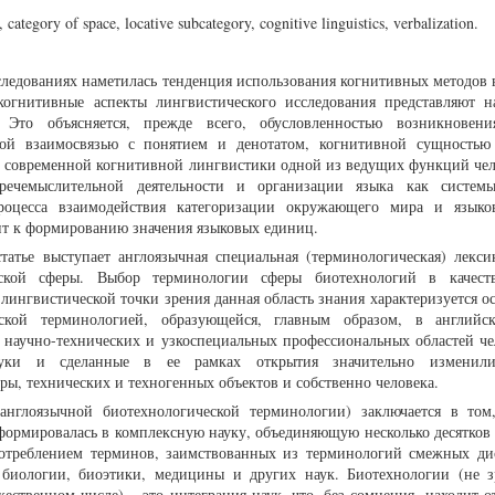
category of space, locative subcategory, cognitive linguistics, verbalization.
ледованиях наметилась тенденция использования когнитивных методов 
 когнитивные аспекты лингвистического исследования представляют 
Это объясняется, прежде всего, обусловленностью возникновени
ной взаимосвязью с понятием и денотатом, когнитивной сущность
й современной когнитивной лингвистики одной из ведущих функций чел
речемыслительной деятельности и организации языка как системы
 процесса взаимодействия категоризации окружающего мира и язык
ит к формированию значения языковых единиц.
атье выступает англоязычная специальная (терминологическая) лексик
ской сферы. Выбор терминологии сферы биотехнологий в качеств
 лингвистической точки зрения данная область знания характеризуется о
кой терминологией, образующейся, главным образом, в английск
з научно-технических и узкоспециальных профессиональных областей че
ауки и сделанные в ее рамках открытия значительно изменили
ы, технических и техногенных объектов и собственно человека.
(англоязычной биотехнологической терминологии) заключается в том
сформировалась в комплексную науку, объединяющую несколько десятков 
отреблением терминов, заимствованных из терминологий смежных д
 биологии, биоэтики, медицины и других наук. Биотехнологии (не 
ественном числе) – это интеграция наук, что, без сомнения, находит о