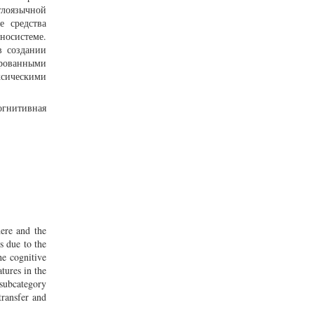
лоязычной
е средства
носистеме.
в создании
рованными
сическими
огнитивная
here and the
s due to the
he cognitive
tures in the
 subcategory
transfer and