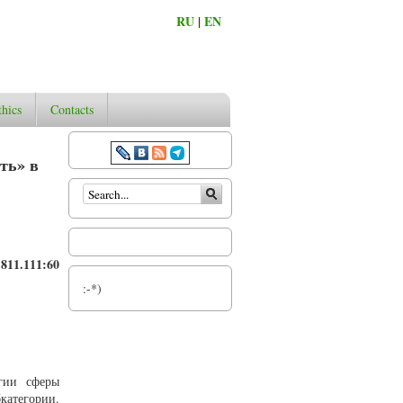
RU
|
EN
thics
Contacts
ть» в
Search form
811.111:60
:-*)
огии сферы
атегории.