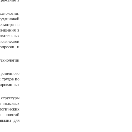
ехнологии.
нутдиновой
Несмотря на
свещения в
овательных
логической
опросов и
технологии
временного
 трудов по
ированных
 структуры
я языковых
логических
мы понятий
анализ для