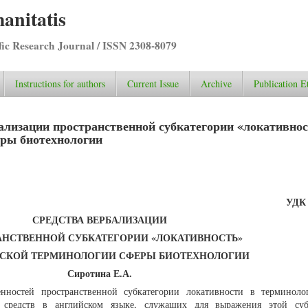
anitatis
ific Research Journal / ISSN 2308-8079
Instructions for authors
Current Issue
Archive
Publication E
ализации пространственной субкатегории «локативнос
еры биотехнологии
УДК 
СРЕДСТВА ВЕРБАЛИЗАЦИИ
АНСТВЕННОЙ СУБКАТЕГОРИИ «ЛОКАТИВНОСТЬ»
ЙСКОЙ ТЕРМИНОЛОГИИ СФЕРЫ БИОТЕХНОЛОГИИ
Сиротина Е.А.
нностей пространственной субкатегории локативности в терминол
средств в английском языке, служащих для выражения этой субк