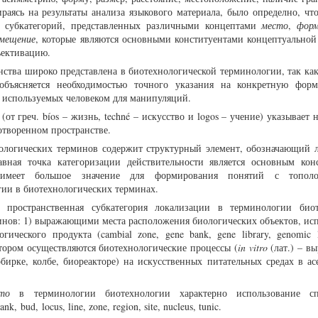
раясь на результаты анализа языкового материала, было определно, что
ко субкатегорий, представленных различными концептами
место
,
фор
емещение
, которые являются основными конституентами концептуальной
ъективацию.
нства широко представлена в биотехнологической терминологии, так ка
 объясняется необходимостью точного указания на конкретную форм
 используемых человеком для манипуляций.
от греч. bíos – жизнь, techné – искусство и logos – учение) указывает 
отворенном пространстве.
ологических терминов содержит структурный элемент, обозначающий 
авная точка категоризации действительности является основным кон
 имеет большое значение для формирования понятий с тополо
гии в биотехнологических терминах.
 пространственная субкатегория локализации в терминологии био
инов: 1) выражающими места расположения биологических объектов, ис
ического продукта (cambial zone, gene bank, gene library, genomic li
тором осуществляются биотехнологические процессы (
in vitro
(лат.) – в
обирке, колбе, биореакторе) на искусственных питательных средах в ас
то
в терминологии биотехнологии характерно использование сп
 bud, locus, line, zone, region, site, nucleus, tunic.