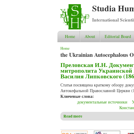
Studia Hum
International Scient
Home
About
Editorial Board
You are here
Home
the Ukrainian Autocephalous O
Преловская И.Н. Докумен
митрополита Украинской 
Василия Липковского (186
Статья посвящена краткому обзору док
Автокефальной Православной Церкви (1
Ключевые слова:
документальные источники
У
Констан
Read more
about Преловская И.Н. Доку
Липковского (1864-1937)