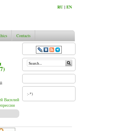
RU
|
EN
thics
Contacts
Search form
и
7)
ой
:-*)
ей Василий
епрессии
ой Автокефальной Православной Церкви (1921-1927) Василия