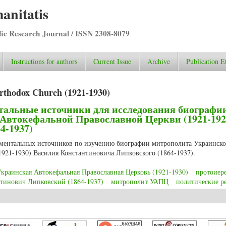
anitatis
ific Research Journal / ISSN 2308-8079
Instructions for authors
Current Issue
Archive
Publication E
rthodox Church (1921-1930)
тальные источники для исследования биографи
Автокефальной Православной Церкви (1921-192
4-1937)
ументальных источников по изучению биографии митрополита Украинск
921-1930) Василия Константиновича Липковского (1864-1937).
краинская Автокефальная Православная Церковь (1921-1930)
протоиер
тинович Липковский (1864-1937)
митрополит УАПЦ
политические р
ментальные источники для исследования биографии митрополита Украинск