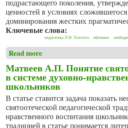
подрастающего поколения, утвержд
ценностей в условиях сложившегося
доминирования жестких прагматичес
Ключевые слова:
педагогика Л.Н. Толстого
обучение
свободн
Read more
about Геращенко Н.В. Вопросы общей педагогики в
Матвеев А.П. Понятие свят
в системе духовно-нравстве
школьников
В статье ставится задача показать н
святоотеческой педагогической трад
нравственного воспитания школьник
традицией в статье понимается лите