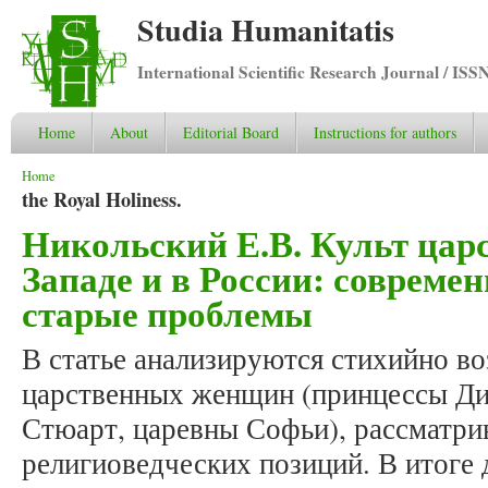
Studia Humanitatis
International Scientific Research Journal / ISS
Home
About
Editorial Board
Instructions for authors
You are here
Home
the Royal Holiness.
Никольский Е.В. Культ ца
Западе и в России: совреме
старые проблемы
В статье анализируются стихийно в
царственных женщин (принцессы Д
Стюарт, царевны Софьи), рассматри
религиоведческих позиций. В итоге 