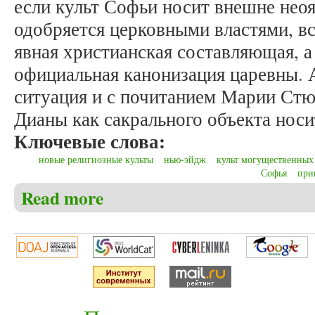
если культ Софьи носит внешне неоя
одобряется церковными властями, вс
явная христианская составляющая, 
официальная канонизация царевны. 
ситуация и с почитанием Марии Стю
Дианы как сакрального объекта носи
Ключевые слова:
новые религиозные культы
нью-эйдж
культ могущественных
Софья
при
Read more
about Никольский Е.В. Культ царственных женщин