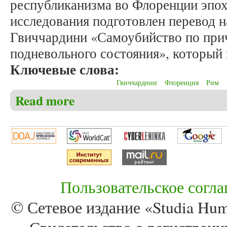
республиканизма во Флоренции эпо
исследования подготовлен перевод н
Гвиччардини «Самоубийство по при
подневольного состояния», который
Ключевые слова:
Гвиччардини
Флоренция
Рим
Read more
about Павлов К.В. Сочинение Франческо Гвиччард
флорентийской республиканской традиции
Пользовательское согл
© Сетевое издание «Studia Huma