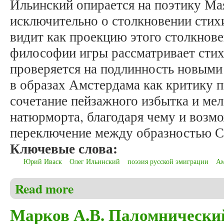
Ильинский опирается на поэтику Мая
исключительно о столкновении стих
видит как проекцию этого столкнов
философии игры рассматривает стих
проверяется на подлинность новыми 
в образах Амстердама как критику п
сочетание пейзажного избытка и ме
натюрморта, благодаря чему и возм
переключение между образностью Ст
Ключевые слова:
Юрий Иваск
Олег Ильинский
поэзия русской эмиграции
Ам
Read more
about Марков А.В. Амстердамский текст в поэзии
Марков А.В. Паломнический