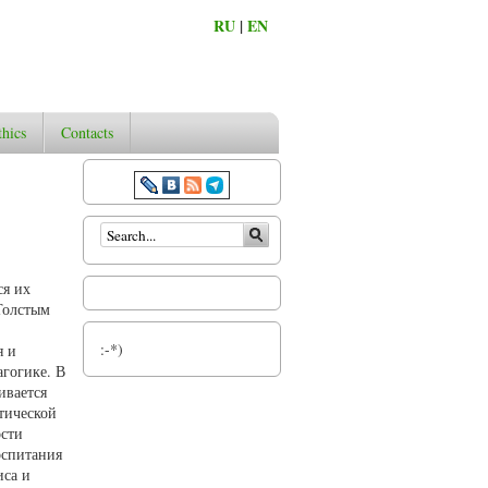
RU
|
EN
thics
Contacts
Search form
ся их
 Толстым
:-*)
я и
агогике. В
ивается
тической
ости
оспитания
иса и