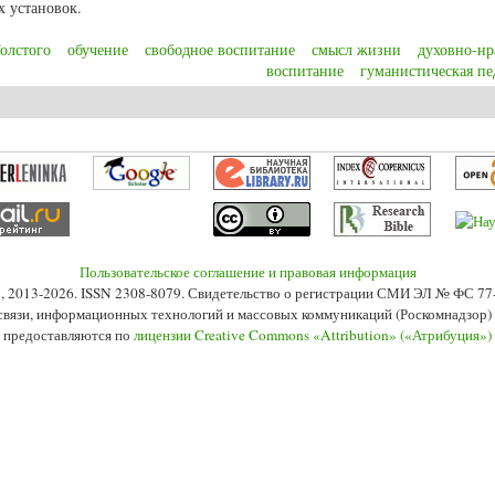
 установок.
Толстого
обучение
свободное воспитание
смысл жизни
духовно-нр
воспитание
гуманистическая пе
ы общей педагогики в творчестве Л.Н. Толстого в контексте современности
Пользовательское соглашение и правовая информация
s», 2013-2026. ISSN 2308-8079. Свидетельство о регистрации СМИ ЭЛ № ФС 7
 связи, информационных технологий и массовых коммуникаций (Роскомнадзор) 2
 предоставляются по
лицензии Creative Commons «Attribution» («Атрибуция»)