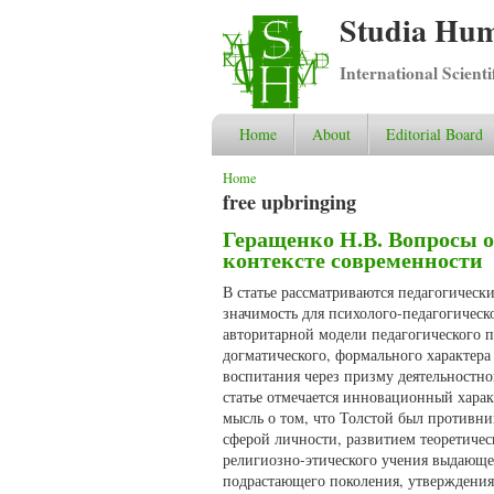
Studia Hum
International Scient
Home
About
Editorial Board
You are here
Home
free upbringing
Геращенко Н.В. Вопросы о
контексте современности
В статье рассматриваются педагогически
значимость для психолого-педагогическ
авторитарной модели педагогического п
догматического, формального характера
воспитания через призму деятельностно
статье отмечается инновационный хара
мысль о том, что Толстой был противни
сферой личности, развитием теоретичес
религиозно-этического учения выдающе
подрастающего поколения, утверждения