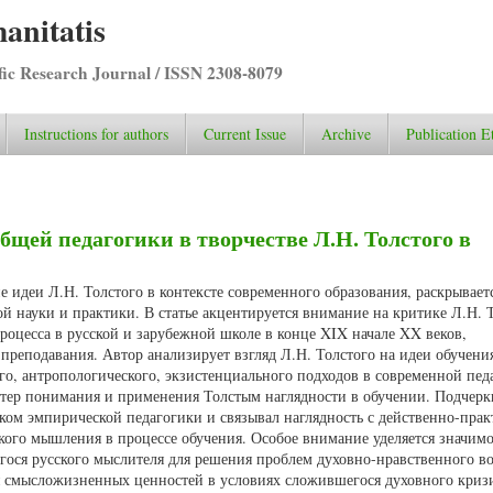
anitatis
ific Research Journal / ISSN 2308-8079
Instructions for authors
Current Issue
Archive
Publication E
бщей педагогики в творчестве Л.Н. Толстого в
е идеи Л.Н. Толстого в контексте современного образования, раскрывает
ой науки и практики. В статье акцентируется внимание на критике Л.Н.
роцесса в русской и зарубежной школе в конце XIX начале XX веков,
 преподавания. Автор анализирует взгляд Л.Н. Толстого на идеи обучени
го, антропологического, экзистенциального подходов в современной пед
ктер понимания и применения Толстым наглядности в обучении. Подчерк
ком эмпирической педагогики и связывал наглядность с действенно-прак
кого мышления в процессе обучения. Особое внимание уделяется значим
гося русского мыслителя для решения проблем духовно-нравственного в
 смысложизненных ценностей в условиях сложившегося духовного криз