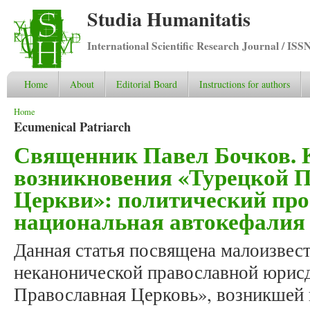
Studia Humanitatis
International Scientific Research Journal / ISS
Home
About
Editorial Board
Instructions for authors
You are here
Home
Ecumenical Patriarch
Священник Павел Бочков. 
возникновения «Турецкой 
Церкви»: политический про
национальная автокефалия
Данная статья посвящена малоизвес
неканонической православной юрис
Православная Церковь», возникшей в