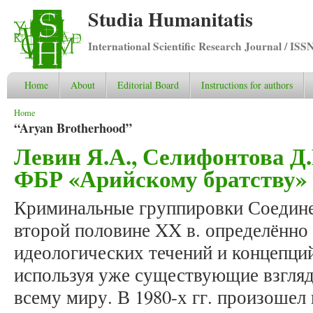
Studia Humanitatis
International Scientific Research Journal / ISS
Home
About
Editorial Board
Instructions for authors
You are here
Home
“Aryan Brotherhood”
Левин Я.А., Селифонтова Д
ФБР «Арийскому братству» в
Криминальные группировки Соедин
второй половине XX в. определённо
идеологических течений и концепций
используя уже существующие взгляд
всему миру. В 1980-х гг. произошел