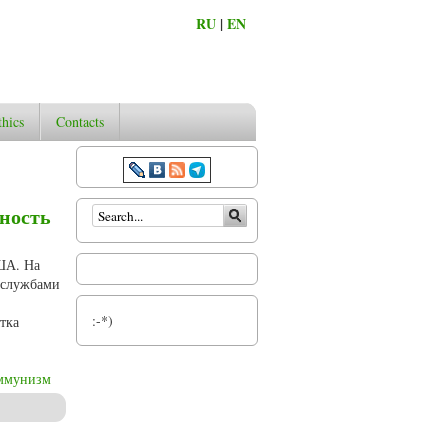
RU
|
EN
thics
Contacts
Search form
ность
США. На
цслужбами
:-*)
тка
ммунизм
 эмиграции