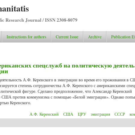
anitatis
ific Research Journal / ISSN 2308-8079
Instructions for authors
Current Issue
Archive
Publication E
ериканских спецслужб на политическую деятель
ции
 деятельность А.Ф. Керенского в эмиграции во время его проживания в 
зируется степень сотрудничества А.Ф. Керенского с американскими спе
политической фигуре. Сделано предположение, что Александр Керенский
ьбе США против коммунизма с помощью «Белой эмиграции». Однако попы
ертью Керенского.
А.Ф. Керенский
США
ЦРУ
эмиграция
СССР
ко
 американских спецслужб на политическую деятельность А.Ф. Керенского в