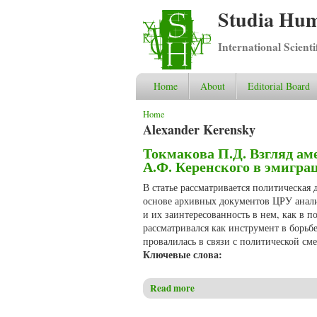
Studia Hum
International Scient
Home
About
Editorial Board
You are here
Home
Alexander Kerensky
Токмакова П.Д. Взгляд ам
А.Ф. Керенского в эмигра
В статье рассматривается политическая
основе архивных документов ЦРУ анали
и их заинтересованность в нем, как в 
рассматривался как инструмент в бор
провалилась в связи с политической см
Ключевые слова:
Read more
about Токмакова П.Д. Взгляд