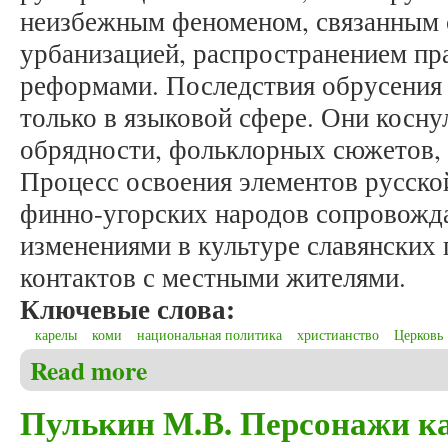
неизбежным феноменом, связанным 
урбанизацией, распространением пр
реформами. Последствия обрусения 
только в языковой сфере. Они косн
обрядности, фольклорных сюжетов, 
Процесс освоения элементов русско
финно-угорских народов сопровожд
изменениями в культуре славянских 
контактов с местными жителями.
Ключевые слова:
карелы
коми
национальная политика
христианство
Церковь
Read more
about Пулькин М.В. Обрусение в XIX – начале XX 
Пулькин М.В. Персонажи к