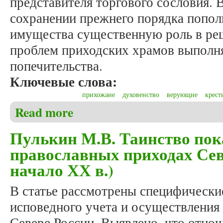
представителя торгового сословия. 
сохранении прежнего порядка попол
имущества существенную роль в ре
проблем приходских храмов выполн
попечительства.
Ключевые слова:
прихожане
духовенство
верующие
крест
Read more
about Пулькин М.В. Собственность приходского хр
Пулькин М.В. Таинство пок
православных приходах Севе
начало ХХ в.)
В статье рассмотрены специфически
исповедного учета и осуществления 
Севере России. Выявлено, что отнош