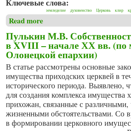
Ключевые слова:
земледелие
духовенство
Церковь
клир
к
Read more
about Пулькин М.В. Священники-земледельцы: роль
начало ХХ вв.)
Пулькин М.В. Собственност
в XVIII – начале ХХ вв. (по
Олонецкой епархии)
В статье рассмотрены основные за
имущества приходских церквей в те
исторического периода. Выявлено, 
для создания комплекса имущества 
прихожан, связанные с различными,
жизненными обстоятельствами. Со в
в формировании церковного имущест