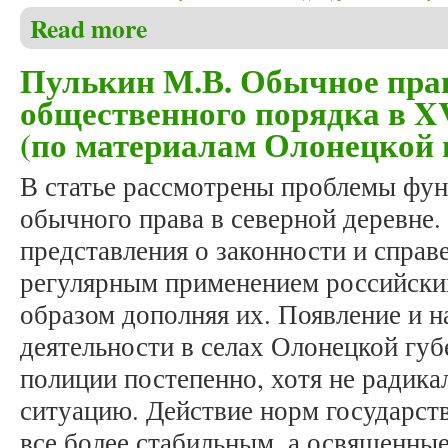
Read more
about Пулькин М.В. Таинство покаяния в правосла
Пулькин М.В. Обычное пра
общественного порядка в XV
(по материалам Олонецкой 
В статье рассмотрены проблемы фу
обычного права в северной деревне.
представления о законности и справ
регулярным применением российски
образом дополняя их. Появление и н
деятельности в селах Олонецкой гу
полиции постепенно, хотя не радик
ситуацию. Действие норм государст
все более стабильным, а освященные