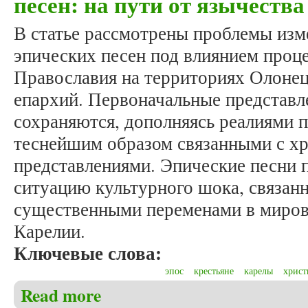
песен: на пути от язычеств
В статье рассмотрены проблемы изм
эпических песен под влиянием проц
Православия на территориях Олонец
епархий. Первоначальные представл
сохраняются, дополняясь реалиями 
теснейшим образом связанными с х
представлениями. Эпические песни 
ситуацию культурного шока, связанн
существенными переменами в миров
Карелии.
Ключевые слова:
эпос
крестьяне
карелы
христ
Read more
about Пулькин М.В. Персонажи карельских эпическ