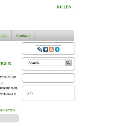
RU
|
EN
thics
Contacts
Search form
ва к
странения
ира
авлениями.
:-*)
еменами в
зычество