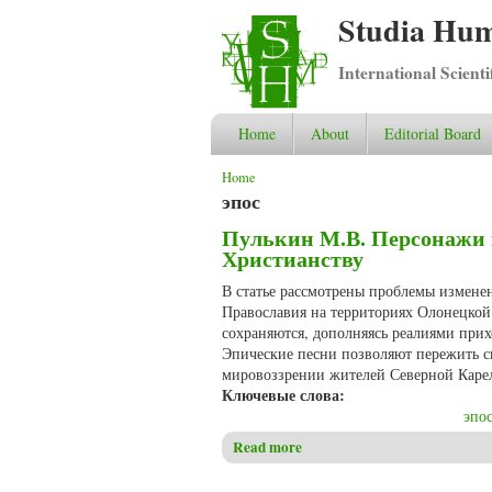
Studia Hum
International Scient
Home
About
Editorial Board
You are here
Home
эпос
Пулькин М.В. Персонажи к
Христианству
В статье рассмотрены проблемы измене
Православия на территориях Олонецкой
сохраняются, дополняясь реалиями при
Эпические песни позволяют пережить с
мировоззрении жителей Северной Каре
Ключевые слова:
эпо
Read more
about Пулькин М.В. Персонаж