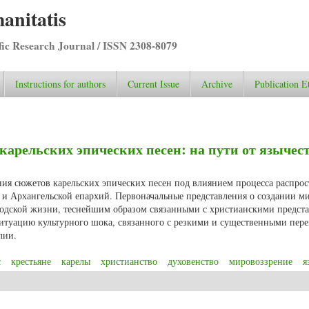
anitatis
ific Research Journal / ISSN 2308-8079
Instructions for authors
Current Issue
Archive
Publication E
арельских эпических песен: на пути от язычест
ния сюжетов карельских эпических песен под влиянием процесса распро
 и Архангельской епархий. Первоначальные представления о создании м
ходской жизни, теснейшим образом связанными с христианскими предст
итуацию культурного шока, связанного с резкими и существенными пер
лии.
с
крестьяне
карелы
христианство
духовенство
мировоззрение
я
и карельских эпических песен: на пути от язычества к Христианству