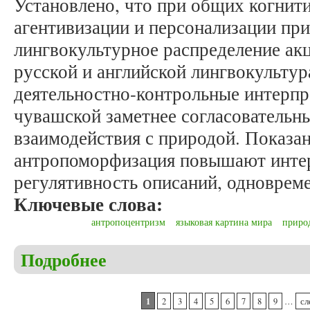
Установлено, что при общих когнит
агентивизации и персонализации пр
лингвокультурное распределение акц
русской и английской лингвокульту
деятельностно-контрольные интерпре
чувашской заметнее согласовательн
взаимодействия с природой. Показан
антропоморфизация повышают инте
регулятивность описаний, одноврем
Ключевые слова:
антропоцентризм
языковая картина мира
приро
Подробнее
о Мясникова И.А. Природные явления как объект
Страницы
1
2
3
4
5
6
7
8
9
…
сл