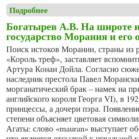
Подробнее
о Иванова А.И. Особенности межъязыковой транс
поэмы Лидии Филипповой «Ҫеҫпĕл йĕрĕпе»)
Богатырев А.В. На широте и
государство Морания и его 
Поиск истоков Морании, страны из 
«Король треф», заставляет вспомнит
Артура Конан Дойла. Согласно сюже
наследник престола Павел Морански
морганатический брак – намек на п
английского короля Георга VI), в 19
принцессы, а дочери пэра. Появлен
степени объясняет цветовая символи
Агаты: слово «mauran» выступает об
что является отсылкой к игральной к