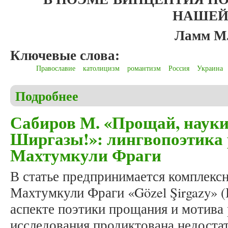
НАШЕЙ
Ламм М
Ключевые слова:
Православие
католицизм
романтизм
Россия
Украина
Подробнее
о Ламм М.А. Перевод религиозной терминологии 
Сабиров М. «Прощай, науки
Ширгазы!»: лингвопоэтика 
Махтумкули Фраги
В статье предпринимается комплекс
Махтумкули Фраги «Gözel Şirgazy» 
аспекте поэтики прощания и мотива 
исследования продиктована недоста