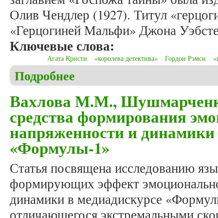
Олив Чендлер (1927). Титул «герцог
«Герцогиней Мальфи» Джона Уэбсте
Ключевые слова:
Агата Кристи
«королева детектива»
Гордон Рэмси
«
Подробнее
о Богатырев А.В. «Королева детектива», «госпож
Вахлова М.М., Шушмарченк
средства формирования эм
напряженности и динамики 
«Формулы-1»
Статья посвящена исследованию язы
формирующих эффект эмоционально
динамики в медиадискурсе «Формулы
отличающегося экстремальными ско