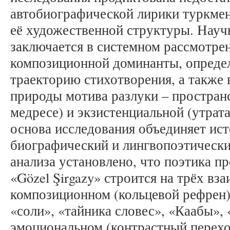
автобиографической лирики туркменс
её художественной структуры. Науч
заключается в системном рассмотре
композиционной доминанты, опред
траекторию стихотворения, а также
природы мотива разлуки – пространс
медресе) и экзистенциальной (утрат
основа исследования объединяет ис
биографический и лингвопоэтически
анализа установлено, что поэтика п
«Gözel Şirgazy» строится на трёх вз
композиционном (кольцевой рефрен)
«соли», «тайника словес», «Каабы», 
эмоциональном (контрастный перехо