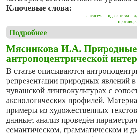
Ключевые слова:
антигема
идеологема
и
противор
Подробнее
о Хруль С. Антигема как структурный элемент ид
Мясникова И.А. Природные 
антропоцентрической инте
В статье описываются антропоцентр
репрезентации природных явлений в 
чувашской лингвокультурах с сопос
аксиологических профилей. Материа
примеры из художественных текстов
данные; анализ проведён параметрич
семантическом, грамматическом и д