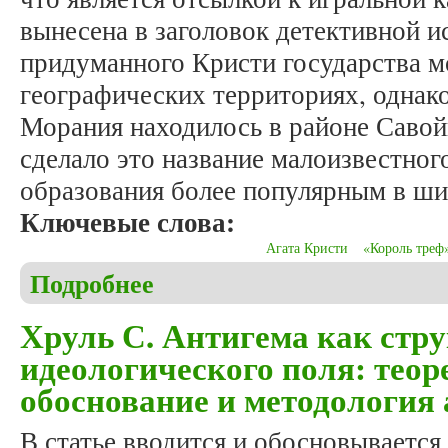
вынесена в заголовок детективной и
придуманного Кристи государства 
географических территориях, однак
Морания находилось в районе Савой
сделало это название малоизвестног
образования более популярным в ши
Ключевые слова:
Агата Кристи
«Король треф
Подробнее
о Богатырев А.В. На широте и долготе детектива
Хруль С. Антигема как стр
идеологического поля: теор
обоснование и методология
В статье вводится и обосновывается