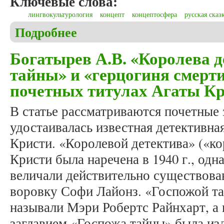
Ключевые слова:
лингвокультурология
концепт
концептосфера
русская сказ
Подробнее
о Крылова М.Н. Концепты, связанные со сферой ч
Богатырев А.В. «Королева д
тайны» и «герцогиня смерти
почетных титулах Агаты К
В статье рассматриваются почетные 
удостаивалась известная детективна
Кристи. «Королевой детектива» («к
Кристи была наречена в 1940 г., одн
величали действительно существов
воровку Софи Лайонз. «Госпожой т
называли Мэри Робертс Райнхарт, а 
заглавием «Госпожа тайны» была из