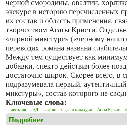
черной смородины, овалтин, хорликс 
экскурс в историю перечисленных п
их состав и область применения, свя
творчеством Агаты Кристи. Отдельн
«черной микстуре» («черному напитк
переводах романа названа слабитель
Между тем существует как минимум
добавки, спектр действия более поз
достаточно широк. Скорее всего, в 
подразумевала первый, аутентичный
микстуры», состав которого не свод
Ключевые слова:
детектив
БАД
овалтин
«черная микстура»
Агата Кристи
Д
Подробнее
о Богатырев А.В. Трубочист из Александрии: би