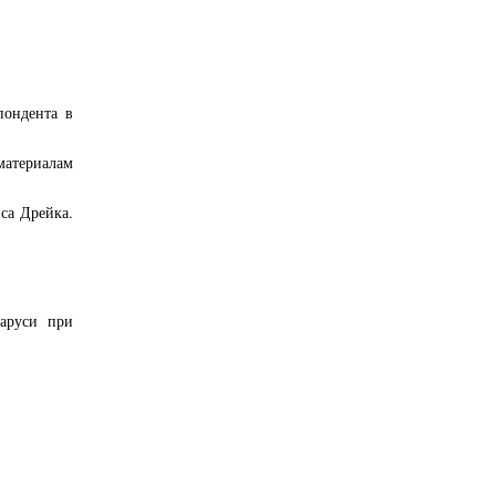
пондента в
материалам
са Дрейка.
ларуси при