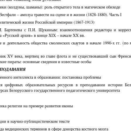
и (колдуны, шаманы): роль открытого тела в магическом обиходе
естфали – амплуа травести на сцене и в жизни (1828-1880). Часть I
политической жизни Российской империи (1867-1913)
. Бартенева с П.И. Щукиным: взаимоотношения редактора и коррес
 «Русский архив» в конце XIX – начале XX вв.
 и деятельность общества смоленских скаутов в начале 1990-х гг. (по 
чик XV века, мертвец во главе флота и не существовавший сын Френси
кие пираты: основные сведения и известные особы
ЕПОДАВАНИЯ
енного интеллекта в образовании: постановка проблемы
я цифровых образовательных ресурсов в преподавании истории Бе
рсах Белорусского государственного педагогического университета
ика религии на примере развития иконы
ции в научно-публицистическом тексте
а медицинских терминов в сфере донорства костного мозга