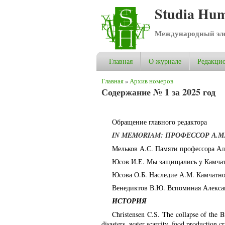
Studia Hum
Международный эле
Главная
О журнале
Редакцио
Вы здесь
Главная
»
Архив номеров
Содержание № 1 за 2025 год
Обращение главного редактора
IN MEMORIAM: ПРОФЕССОР А.М
Мельков А.С. Памяти профессора Ал
Юсов И.Е. Мы защищались у Камча
Юсова О.Б. Наследие А.М. Камчатно
Венедиктов В.Ю. Вспоминая Алекс
ИСТОРИЯ
Christensen C.S. The collapse of the B
disasters, water scarcity, food production 