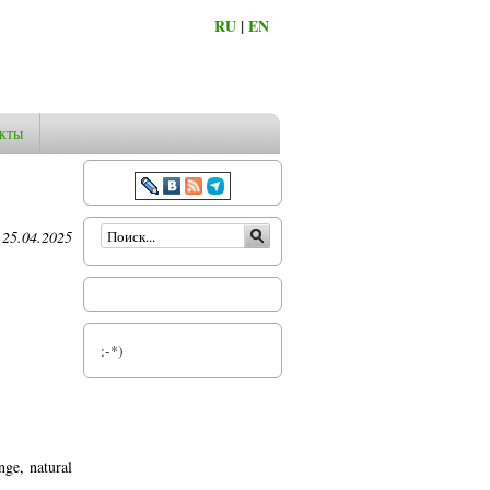
RU
|
EN
кты
Форма поиска
 25.04.2025
:-*)
nge, natural