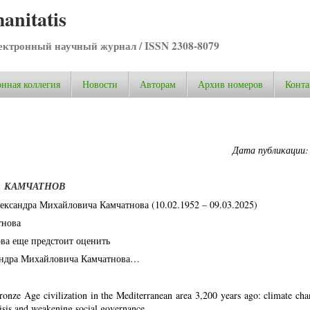
anitatis
ктронный научный журнал / ISSN 2308-8079
нная коллегия
Новости
Авторам
Архив номеров
Конта
Дата публикации:
. КАМЧАТНОВ
ександра Михайловича Камчатнова (10.02.1952 – 09.03.2025)
тнова
ва еще предстоит оценить
андра Михайловича Камчатнова…
ronze Age civilization in the Mediterranean area 3,200 years ago: climate cha
crisis and weakening social governance