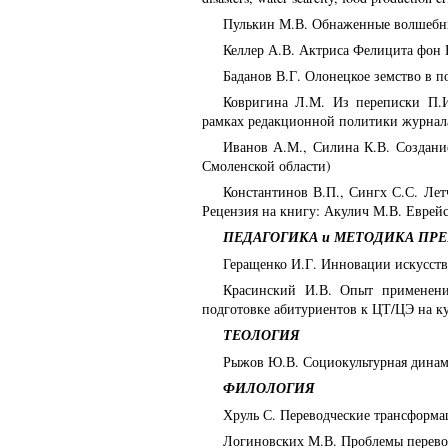
Пулькин М.В. Обнаженные волшебник
Келлер А.В. Актриса Фелицита фон В
Баданов В.Г. Олонецкое земство в 
Ковригина Л.М. Из переписки П.И
рамках редакционной политики журнала
Иванов А.М., Силина К.В. Создание
Смоленской области)
Константинов В.П., Сингх С.С. Лет
Рецензия на книгу: Акулич М.В. Еврейс
ПЕДАГОГИКА и МЕТОДИКА ПР
Геращенко И.Г. Инновации искусств
Красинский И.В. Опыт применени
подготовке абитуриентов к ЦТ/ЦЭ на ку
ТЕОЛОГИЯ
Рыжов Ю.В. Социокультурная динам
ФИЛОЛОГИЯ
Хруль С. Переводческие трансформа
Логиновских М.В. Проблемы перевод