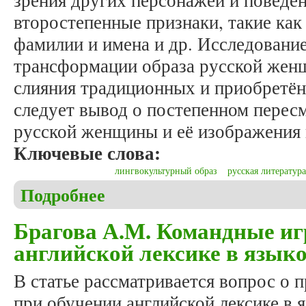
зрения других персонажей и поведен
второстепенные признаки, такие как
фамилии и имена и др. Исследование
трансформации образа русской жен
слияния традиционных и приобретён
следует вывод о постепенном перес
русской женщины и её изображения 
Ключевые слова:
лингвокультурный образ
русская литература
Подробнее
о Евдокимова А.О. Трансформация лингвокультур
примере рассказа А.П. Чехова «Попрыгунья», р
Брагова А.М. Командные иг
английской лексике в языко
В статье рассматривается вопрос о
при обучении английской лексике в