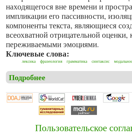
находящегося вне времени и простр
импликации его пассивности, изоля
компоненты текста, являющиеся соз
всеохватной отрицательной оценки,
переживаемыми эмоциями.
Ключевые слова:
лексика
фразеология
грамматика
синтаксис
модально
Подробнее
о Демченко Ю.О. Языковые компоненты эмотивнос
«Тоска по родине»
Пользовательское согл