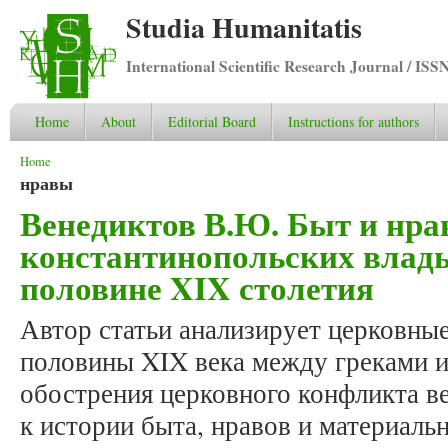
Studia Humanitatis
International Scientific Research Journal / ISS
Home
About
Editorial Board
Instructions for authors
You are here
Home
нравы
Венедиктов В.Ю. Быт и нр
константинопольских влады
половине XIX столетия
Автор статьи анализирует церковны
половины XIX века между греками и
обострения церковного конфликта в
к истории быта, нравов и материаль