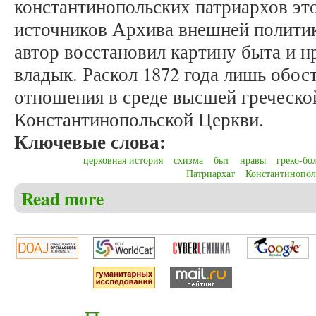
константинопольских патриархов эт
источников Архива внешней полити
автор восстановил картину быта и н
владык. Раскол 1872 года лишь обос
отношения в среде высшей греческо
Константинопольской Церкви.
Ключевые слова:
церковная история
схизма
быт
нравы
греко-бо
Патриархат
Константинопол
Read more
about Венедиктов В.Ю. Быт и нравы константиноп