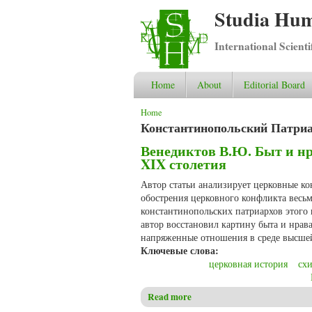
Studia Hum
International Scient
Home
About
Editorial Board
You are here
Home
Константинопольский Патри
Венедиктов В.Ю. Быт и н
XIX столетия
Автор статьи анализирует церковные к
обострения церковного конфликта весьм
константинопольских патриархов этого
автор восстановил картину быта и нрав
напряженные отношения в среде высшей
Ключевые слова:
церковная история
сх
Read more
about Венедиктов В.Ю. Быт 