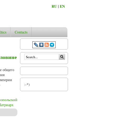
RU
|
EN
thics
Contacts
Search form
оловине
не общего
ния
империи
:-*)
о
нопольский
Патриарх