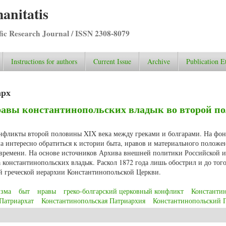
anitatis
ific Research Journal / ISSN 2308-8079
Instructions for authors
Current Issue
Archive
Publication E
арх
равы константинопольских владык во второй п
онфликты второй половины XIX века между греками и болгарами. На фо
а интересно обратиться к истории быта, нравов и материального положе
 времени. На основе источников Архива внешней политики Российской 
а константинопольских владык. Раскол 1872 года лишь обострил и до тог
 греческой иерархии Константинопольской Церкви.
изма
быт
нравы
греко-болгарский церковный конфликт
Константи
Патриархат
Константинопольская Патриархия
Константинопольский 
и нравы константинопольских владык во второй половине XIX столетия