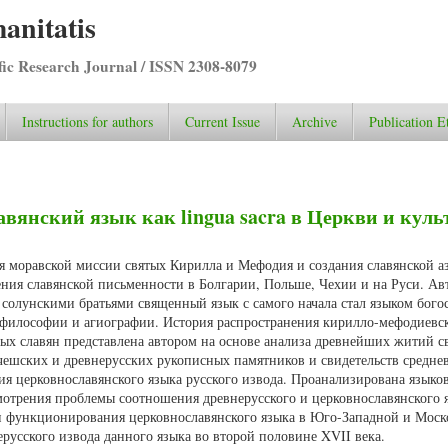
anitatis
ific Research Journal / ISSN 2308-8079
Instructions for authors
Current Issue
Archive
Publication E
вянский язык как lingua sacra в Церкви и куль
ия моравской миссии святых Кирилла и Мефодия и создания славянской аз
ения славянской письменности в Болгарии, Польше, Чехии и на Руси. Ав
й солунскими братьями священный язык с самого начала стал языком бог
, философии и агиографии. История распространения кирилло-мефодиевс
ых славян представлена автором на основе анализа древнейших житий с
, чешских и древнерусских рукописных памятников и свидетельств средне
ия церковнославянского языка русского извода. Проанализирована языко
мотрения проблемы соотношения древнерусского и церковнославянского 
и функционирования церковнославянского языка в Юго-Западной и Моск
ерусского извода данного языка во второй половине XVII века.