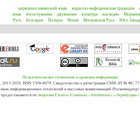
церковнославянский язык
кирилло-мефодиевская традиция
язык
богослужение
двуязычие
культура
наследие
Морави
Русь
Болгария
Польша
Чехия
Московская Русь
Юго-Запад
славянский язык как lingua sacra в Церкви и культуре славянских народов
Пользовательское соглашение и правовая информация
s», 2013-2026. ISSN 2308-8079. Свидетельство о регистрации СМИ ЭЛ № ФС 7
 связи, информационных технологий и массовых коммуникаций (Роскомнадзор) 2
 предоставляются по
лицензии Creative Commons «Attribution» («Атрибуция»)