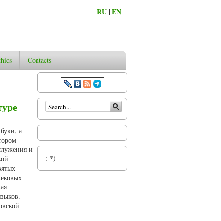
RU
|
EN
thics
Contacts
Search form
туре
буки, а
тором
ослужения и
:-*)
кой
вятых
вековых
вая
языков.
овской