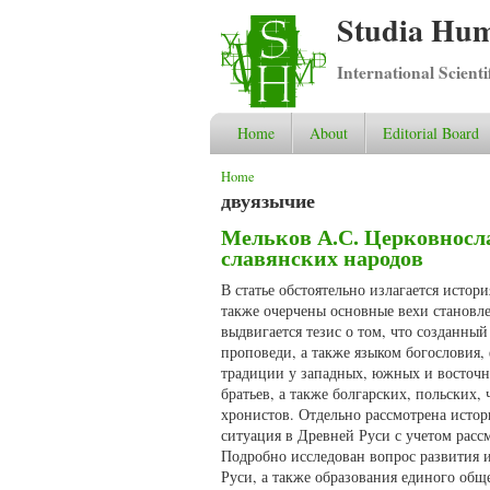
Studia Hum
International Scient
Home
About
Editorial Board
You are here
Home
двуязычие
Мельков А.С. Церковносла
славянских народов
В статье обстоятельно излагается истор
также очерчены основные вехи становл
выдвигается тезис о том, что созданны
проповеди, а также языком богословия
традиции у западных, южных и восточн
братьев, а также болгарских, польских
хронистов. Отдельно рассмотрена истор
ситуация в Древней Руси с учетом расс
Подробно исследован вопрос развития 
Руси, а также образования единого общ